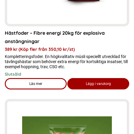
produktsidan
Hästfoder – Fibre energi 20kg för explosiva
anstängningar
389
kr
(Köp fler från
350,10
kr
/st)
Kompletteringsfoder. En högkvalitativ müsli speciellt utvecklad för
tävlingshästar som behöver extra energi för kortsiktiga insatser, till
exempel hoppning, trav, CSO etc.
Slutsåld
Läs mer
Lägg i varukorg
om produkten Hästfoder – Fibre energi 20kg för explosiva a