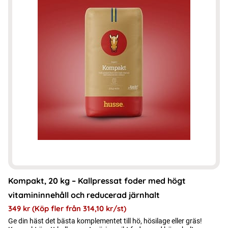
har
flera
varianter.
De
olika
alternativen
kan
väljas
på
produktsidan
Kompakt, 20 kg – Kallpressat foder med högt
vitamininnehåll och reducerad järnhalt
349
kr
(Köp fler från
314,10
kr
/st)
Ge din häst det bästa komplementet till hö, hösilage eller gräs!