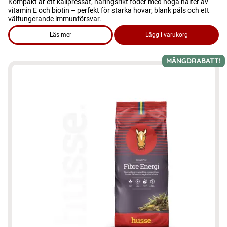
Kompakt är ett kallpressat, näringsrikt foder med höga halter av
vitamin E och biotin – perfekt för starka hovar, blank päls och ett
välfungerande immunförsvar.
Läs mer
Lägg i varukorg
om produkten Kompakt, 20 kg – Kallpressat foder med högt v
MÄNGDRABATT!
Den
här
produkten
har
flera
varianter.
De
olika
alternativen
kan
väljas
på