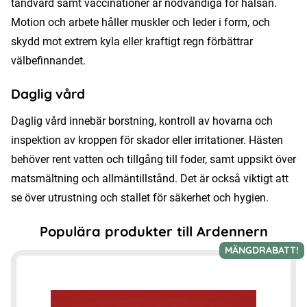
tandvård samt vaccinationer är nödvändiga för hälsan.
Motion och arbete håller muskler och leder i form, och
skydd mot extrem kyla eller kraftigt regn förbättrar
välbefinnandet.
Daglig vård
Daglig vård innebär borstning, kontroll av hovarna och
inspektion av kroppen för skador eller irritationer. Hästen
behöver rent vatten och tillgång till foder, samt uppsikt över
matsmältning och allmäntillstånd. Det är också viktigt att
se över utrustning och stallet för säkerhet och hygien.
Populära produkter till Ardennern
MÄNGDRABATT!
Den
här
produkten