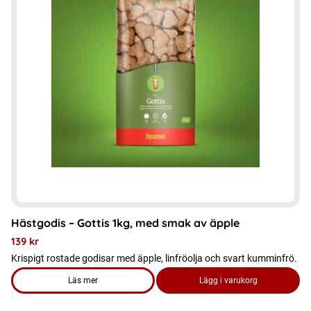
Hästgodis – Gottis 1kg, med smak av äpple
139
kr
Krispigt rostade godisar med äpple, linfröolja och svart kumminfrö.
Läs mer
Lägg i varukorg
om produkten Hästgodis – Gottis 1kg, med smak av äpple