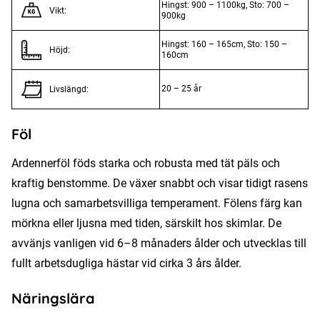
Hingst: 900 – 1100kg, Sto: 700 –
Vikt:
900kg
Hingst: 160 – 165cm, Sto: 150 –
Höjd:
160cm
20 – 25 år
Livslängd:
Föl
Ardennerföl föds starka och robusta med tät päls och
kraftig benstomme. De växer snabbt och visar tidigt rasens
lugna och samarbetsvilliga temperament. Fölens färg kan
mörkna eller ljusna med tiden, särskilt hos skimlar. De
avvänjs vanligen vid 6–8 månaders ålder och utvecklas till
fullt arbetsdugliga hästar vid cirka 3 års ålder.
Näringslära