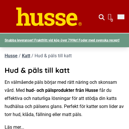
Gå till si
Husse logotyp
0
Visa d
Snabba leveranser! Fraktfritt vid köp över 799kr! Foder med svenska recept!
Husse
/
Katt
/
Hud & päls till katt
Hud & päls till katt
En välmående päls börjar med rätt näring och skonsam
vård. Med
hud- och pälsprodukter från Husse
får du
effektiva och naturliga lösningar för att stödja din katts
hudhälsa och pälsens glans. Perfekt för katter som lider av
torr hud, klåda, fällning eller matt päls.
Läs mer...