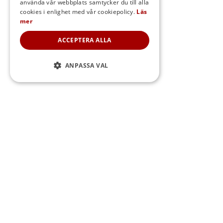
använda vår webbplats samtycker du till alla
DANISH
cookies i enlighet med vår cookiepolicy.
Läs
mer
NORWEGIAN
ACCEPTERA ALLA
ANPASSA VAL
Sidfot