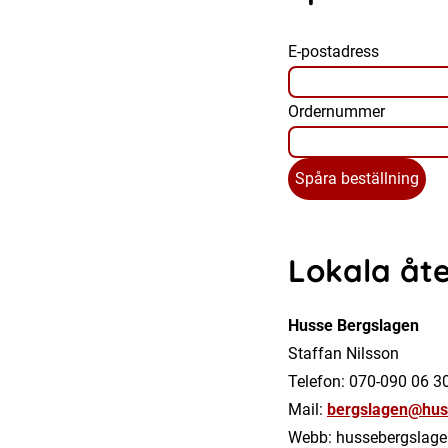
E-postadress
Ordernummer
Spåra beställning
Lokala åte
Husse Bergslagen
Staffan Nilsson
Telefon: 070-090 06 3
Mail:
bergslagen@hus
Webb: hussebergslage