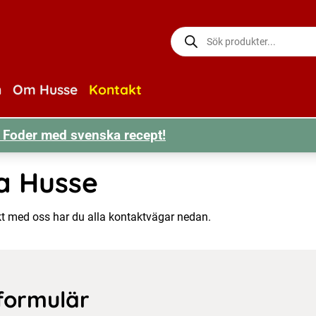
Produktsökning
n
Om Husse
Kontakt
r! Foder med svenska recept!
a Husse
kt med oss har du alla kontaktvägar nedan.
formulär