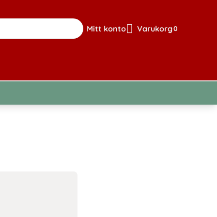
Mitt konto
Varukorg
0
Gå till sidan för mitt konto
Visa din varuk