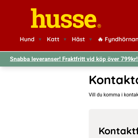
Husse logotyp
Hund
Katt
Häst
🔥 Fyndhörna
Snabba leveranser! Fraktfritt vid köp över 799k
Kontakt
Vill du komma i konta
Kontakt