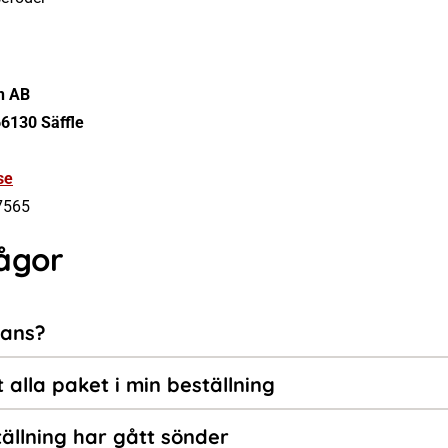
n AB
66130 Säffle
se
7565
ågor
rans?
t alla paket i min beställning
ällning har gått sönder