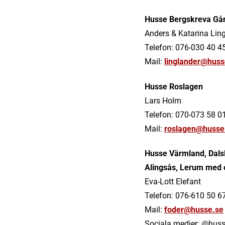
Husse Bergskreva Gå
Anders & Katarina Lin
Telefon: 076-030 40 4
Mail:
linglander@huss
Husse Roslagen
Lars Holm
Telefon: 070-073 58 0
Mail:
roslagen@husse
Husse Värmland, Dalsl
Alingsås, Lerum med
Eva-Lott Elefant
Telefon: 076-610 50 6
Mail:
foder@husse.se
Sociala medier: @hus