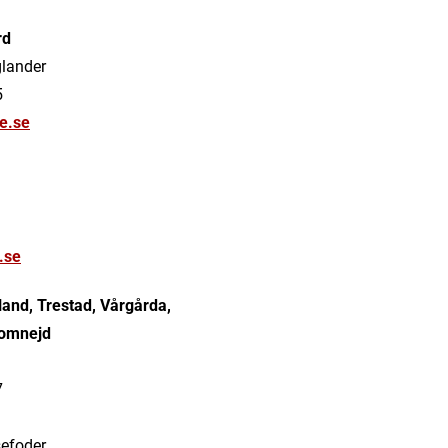
rd
glander
5
e.se
1
.se
and, Trestad, Vårgårda,
 omnejd
7
sefoder