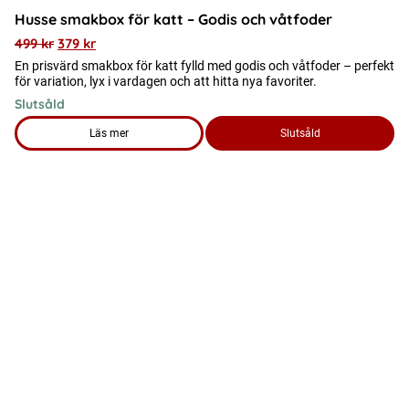
Husse smakbox för katt – Godis och våtfoder
499
kr
379
kr
En prisvärd smakbox för katt fylld med godis och våtfoder – perfekt
för variation, lyx i vardagen och att hitta nya favoriter.
Slutsåld
Läs mer
Slutsåld
om produkten Husse smakbox för katt – Godis och våtfoder