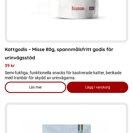
Kattgodis – Misse 80g, spannmålsfritt godis för
urinvägsstöd
39
kr
Semi-fuktiga, funktionella snacks för kastrerade katter, berikade
med tranbär för skydd av urinvägarna.
Läs mer
Lägg i varukorg
om produkten Kattgodis - Misse 80g, spannmålsfritt godis fö