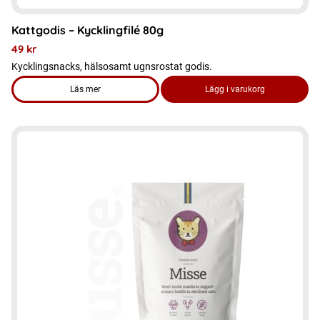
Kattgodis – Kycklingfilé 80g
49
kr
Kycklingsnacks, hälsosamt ugnsrostat godis.
Läs mer
Lägg i varukorg
om produkten Kattgodis - Kycklingfilé 80g