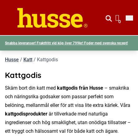
Gå till si
Husse logotyp
0
Visa d
Snabba leveranser! Fraktfritt vid köp över 799kr! Foder med svenska recept!
Husse
/
Katt
/
Kattgodis
Kattgodis
Skäm bort din katt med
kattgodis från Husse
– smakrika
och näringsrika godsaker som passar perfekt som
belöning, mellanmål eller för att visa lite extra kärlek. Våra
kattgodisprodukter
är tillverkade med naturliga
ingredienser och hög smaklighet, utan onödiga tillsatser –
ett tryggt och hälsosamt val för både katt och ägare.