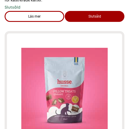
för kastrerade katter.
Slutsåld
Läs mer
Slutsåld
om produkten Pillow Treats Sterilised – Funktionella godbitar