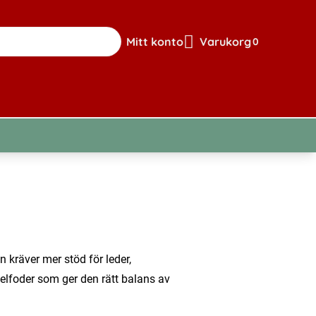
Mitt konto
Varukorg
0
Gå till sidan för mitt konto
Visa din varuk
 kräver mer stöd för leder,
helfoder som ger den rätt balans av