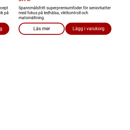
ecept
Spannmålsfritt superpremiumfoder för seniorkatter
rik på
med fokus på ledhälsa, viktkontroll och
matsmältning.
rg
Läs mer
Lägg i varukorg
nior 7kg, spannmålsfritt torrfoder för äldre katter
om produkten Kattmat - Grain Free Ageing 