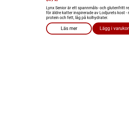
Lynx Senior är ett spannmåls- och glutenfritt r
för äldre katter inspirerade av Lodjurets kost - 
protein och fett, låg på kolhydrater.
Läs mer
Lägg i varuko
om produkten Kattmat - Lynx Se