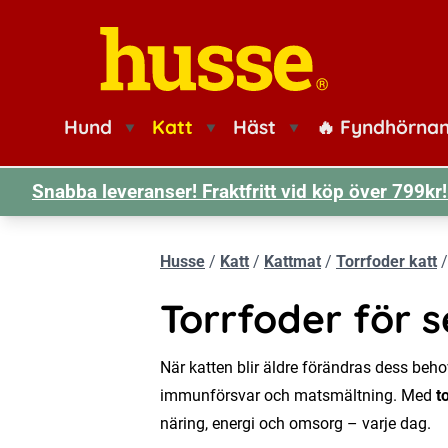
Husse logotyp
Hund
Katt
Häst
🔥 Fyndhörna
Snabba leveranser! Fraktfritt vid köp över 799k
Husse
/
Katt
/
Kattmat
/
Torrfoder katt
Torrfoder för s
När katten blir äldre förändras dess beh
immunförsvar och matsmältning. Med
t
näring, energi och omsorg – varje dag.