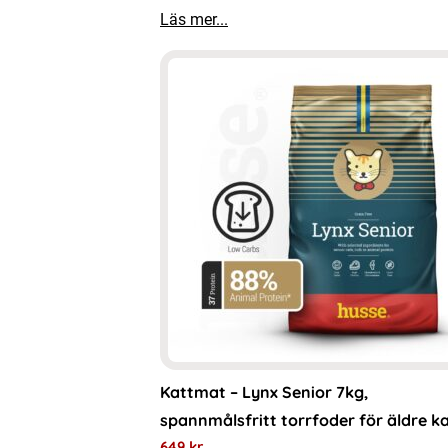
Läs mer...
Kattmat – Lynx Senior 7kg,
spannmålsfritt torrfoder för äldre k
649
kr