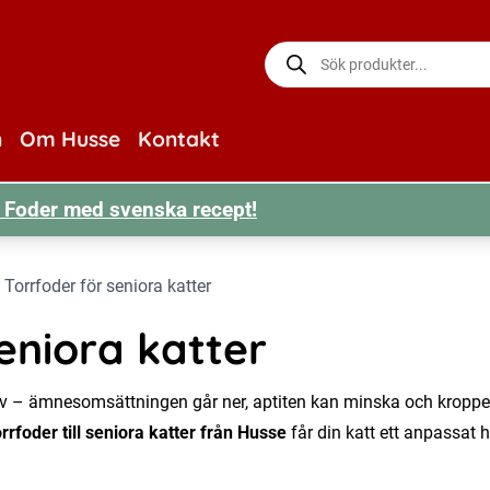
Produktsökning
n
Om Husse
Kontakt
r! Foder med svenska recept!
/
Torrfoder för seniora katter
eniora katter
ov – ämnesomsättningen går ner, aptiten kan minska och kroppen
orrfoder till seniora katter från Husse
får din katt ett anpassat 