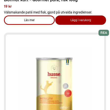
19
kr
Välsmakande paté med fisk, gjord på utvalda ingredienser.
Läs mer
Lägg i varukorg
om produkten Blötmat katt - Gourmet pâté, fisk 100g
REA