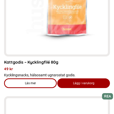
Kattgodis – Kycklingfilé 80g
49
kr
Kycklingsnacks, hälsosamt ugnsrostat godis.
Läs mer
Lägg i varukorg
om produkten Kattgodis - Kycklingfilé 80g
REA
Den
här
produkten