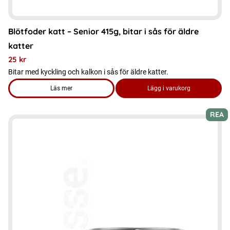
Blötfoder katt – Senior 415g, bitar i sås för äldre
katter
25
kr
Bitar med kyckling och kalkon i sås för äldre katter.
Läs mer
Lägg i varukorg
om produkten Blötfoder katt - Senior 415g, bitar i sås för äldre
REA
Den
här
produkten
har
flera
varianter.
De
olika