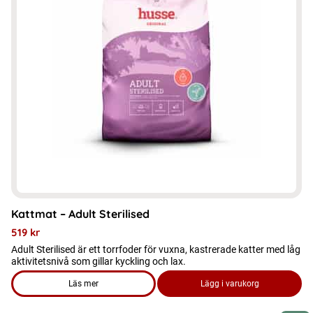
varianter.
De
olika
alternativen
kan
väljas
på
produktsidan
Kattmat – Adult Sterilised
519
kr
Adult Sterilised är ett torrfoder för vuxna, kastrerade katter med låg
aktivitetsnivå som gillar kyckling och lax.
Läs mer
Lägg i varukorg
om produkten Kattmat - Adult Sterilised