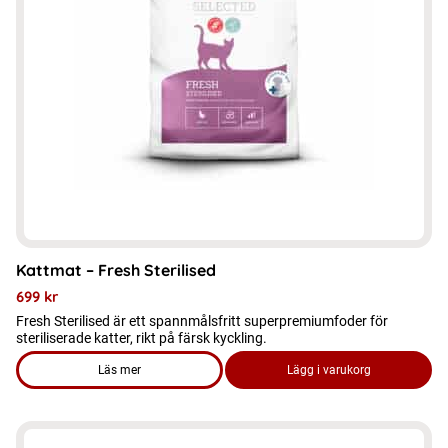
De
olika
alternativen
kan
väljas
på
produktsidan
Kattmat – Fresh Sterilised
699
kr
Fresh Sterilised är ett spannmålsfritt superpremiumfoder för
steriliserade katter, rikt på färsk kyckling.
Läs mer
Lägg i varukorg
om produkten Kattmat - Fresh Sterilised
Den