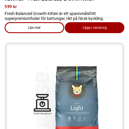
599
kr
Fresh Balanced Growth Kitten är ett spannmålsfritt
superpremiumfoder för kattungar, rikt på färsk kyckling.
Läs mer
Lägg i varukorg
om produkten Kattmat - Fresh Balanced Growth Kitten
Den
här
produkten
har
flera
varianter.
De
olika
alternativen
kan
väljas