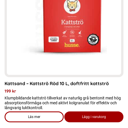
Kattsand – Kattströ Röd 10 L, doftfritt kattströ
199
kr
Klumpbildande kattströ tillverkat av naturlig grå bentonit med hög
absorptionsförmåga och med aktivt kolgranulat för effektiv och
långvarig luktkontroll.
Läs mer
Lägg i varukorg
om produkten Kattsand - Kattströ Röd 10 L, doftfritt kattströ