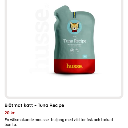
har
flera
varianter.
De
olika
alternativen
kan
väljas
på
produktsidan
Blötmat katt – Tuna Recipe
20
kr
En välsmakande mousse i buljong med vild tonfisk och torkad
bonito.