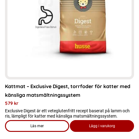
De
olika
alternativen
kan
väljas
på
produktsidan
Kattmat – Exclusive Digest, torrfoder för katter med
känsliga matsmältningssystem
579
kr
Exclusive Digest är ett veteglutenfritt recept baserat på lamm och
ris, lämpligt för katter med känsliga matsmältningssystem.
Läs mer
Lägg i varukorg
om produkten Kattmat - Exclusive Digest, torrfoder för katt