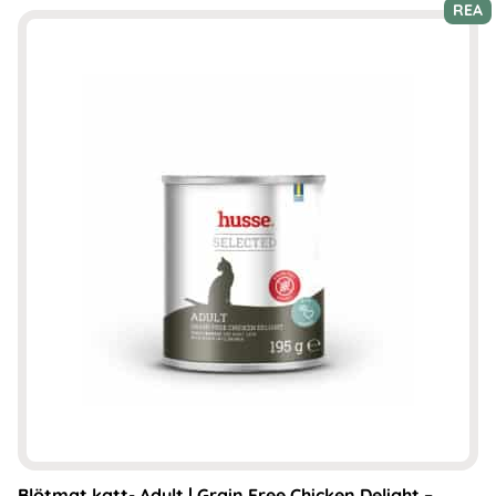
REA
Blötmat katt- Adult | Grain Free Chicken Delight –