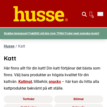
Gå till si
Husse logotyp
0
Visa d
Snabba leveranser! Fraktfritt vid köp över 799kr! Foder med svenska recept!
Husse
/
Katt
Katt
Här finns allt för din katt! Din katt förtjänar det bästa som
finns. Välj bara produkter av högsta kvalitet för din
kattvän.
Kattmat
, tillbehör,
snacks
– här kan du hitta alla
kattprodukter bekvämt på ett ställe.
Torrfoder
Blötmat