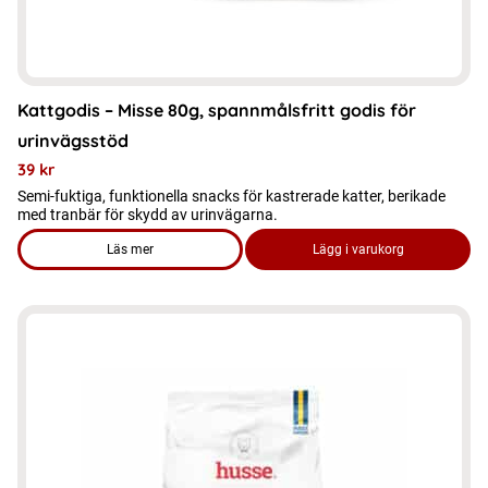
Kattgodis – Misse 80g, spannmålsfritt godis för
urinvägsstöd
39
kr
Semi-fuktiga, funktionella snacks för kastrerade katter, berikade
med tranbär för skydd av urinvägarna.
Läs mer
Lägg i varukorg
om produkten Kattgodis - Misse 80g, spannmålsfritt godis fö
Den
här
produkten
har
flera
varianter.