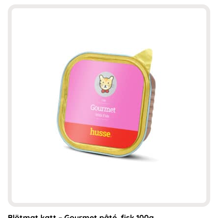
Blötmat katt – Gourmet pâté, fisk 100g