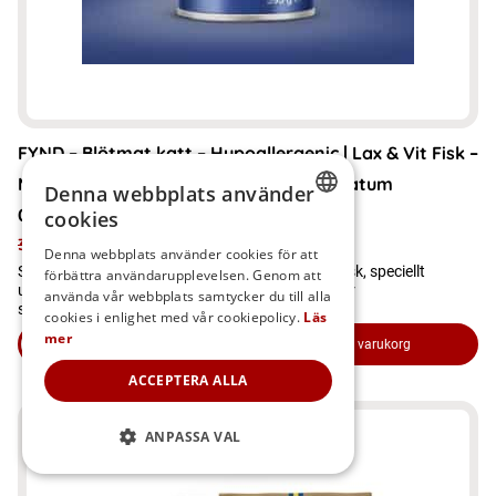
FYND – Blötmat katt – Hypoallergenic | Lax & Vit Fisk –
Mousse för Känsliga Katter. OBS kort datum
Denna webbplats använder
05.08.2026
cookies
SWEDISH
39
kr
20
kr
Denna webbplats använder cookies för att
Spannmålsfri våtfoder-mousse med lax och vit fisk, speciellt
förbättra användarupplevelsen. Genom att
FINNISH
utvecklad för vuxna katter med känslig mage eller
använda vår webbplats samtycker du till alla
spannmålsintolerans.
DANISH
cookies i enlighet med vår cookiepolicy.
Läs
mer
Läs mer
Lägg i varukorg
NORWEGIAN
om produkten FYND - Blötmat katt - Hypoallergenic | Lax & V
ACCEPTERA ALLA
ANPASSA VAL