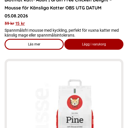
Mousse för Känsliga Katter OBS UTG DATUM
05.08.2026
39
kr
15
kr
Spannmålsfri mousse med kyckling, perfekt för vuxna katter med
känslig mage eller spannmålsintolerans.
Läs mer
Lägg i varukorg
om produkten Blötmat katt- Adult | Grain Free Chicken Deli