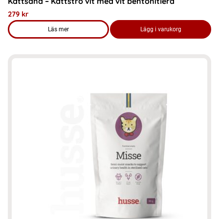
Kattsand – Kattströ vit med vit bentonitlera
279
kr
Läs mer
Lägg i varukorg
om produkten Kattsand - Kattströ vit med vit bentonitlera