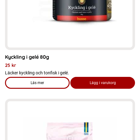
kan
väljas
på
produktsidan
Kyckling i gelé 80g
25
kr
Läcker kyckling och tonfisk i gelé.
Läs mer
Lägg i varukorg
om produkten Kyckling i gelé 80g
Den
här
produkten
har
flera