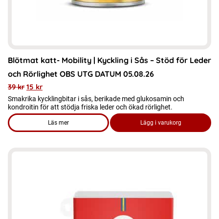
Blötmat katt- Mobility | Kyckling i Sås – Stöd för Leder
och Rörlighet OBS UTG DATUM 05.08.26
39
kr
15
kr
Smakrika kycklingbitar i sås, berikade med glukosamin och
kondroitin för att stödja friska leder och ökad rörlighet.
Läs mer
Lägg i varukorg
om produkten Blötmat katt- Mobility | Kyckling i Sås – Stöd