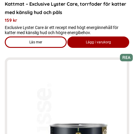
Kattmat – Exclusive Lyster Care, torrfoder för katter
med känslig hud och päls
159
kr
Exclusive Lyster Care är ett recept med högt energiinnehåll för
katter med känslig hud och högre energibehov.
Läs mer
Lägg i varukorg
om produkten Kattmat - Exclusive Lyster Care, torrfoder för k
REA
Den
här
produkten
har
flera
varianter.
De
olika
alternativen