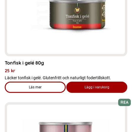
alternativen
kan
väljas
på
produktsidan
Tonfisk i gelé 80g
25
kr
Läcker tonfisk i gelé. Glutenfritt och naturligt fodertillskott.
Läs mer
Lägg i varukorg
om produkten Tonfisk i gelé 80g
REA
Den
här
produkten
har