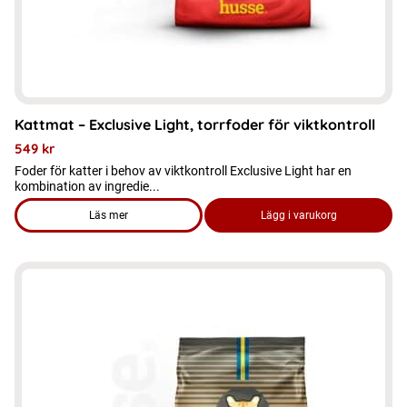
på
produktsidan
Kattmat – Exclusive Light, torrfoder för viktkontroll
549
kr
Foder för katter i behov av viktkontroll Exclusive Light har en
kombination av ingredie...
Läs mer
Lägg i varukorg
om produkten Kattmat - Exclusive Light, torrfoder för viktkont
Den
här
produkten
har
flera
varianter.