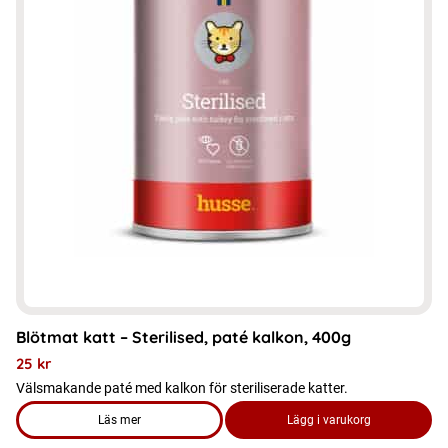
flera
varianter.
De
olika
alternativen
kan
väljas
på
produktsidan
Blötmat katt – Sterilised, paté kalkon, 400g
25
kr
Välsmakande paté med kalkon för steriliserade katter.
Läs mer
Lägg i varukorg
om produkten Blötmat katt - Sterilised, paté kalkon, 400g