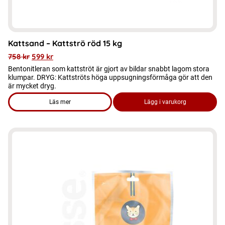
Kattsand – Kattströ röd 15 kg
758
kr
599
kr
Bentonitleran som kattströt är gjort av bildar snabbt lagom stora
klumpar. DRYG: Kattströts höga uppsugningsförmåga gör att den
är mycket dryg.
Läs mer
Lägg i varukorg
om produkten Kattsand - Kattströ röd 15 kg