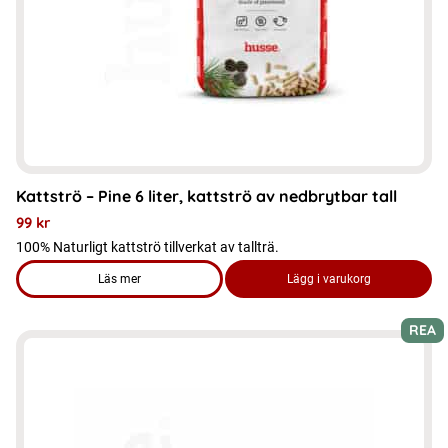
Kattströ – Pine 6 liter, kattströ av nedbrytbar tall
99
kr
100% Naturligt kattströ tillverkat av tallträ.
Läs mer
Lägg i varukorg
om produkten Kattströ - Pine 6 liter, kattströ av nedbrytbar tal
REA
Den
här
produkten
har