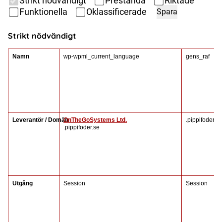
Strikt nödvändigt
Prestanda
Riktade
Funktionella
Oklassificerade
Spara
Strikt nödvändigt
Namn
wp-wpml_current_language
gens_raf
Leverantör / Domän
OnTheGoSystems Ltd.
.pippifoder.se
.pippifoder.se
Utgång
Session
Session