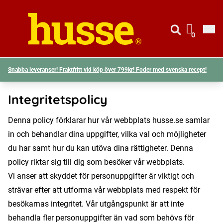
Gå till si
Husse logotyp
0
Visa d
Snabba leveranser! Fraktfritt vid köp över 799kr! Foder med svenska recept!
Integritetspolicy
Denna policy förklarar hur vår webbplats husse.se samlar
in och behandlar dina uppgifter, vilka val och möjligheter
du har samt hur du kan utöva dina rättigheter. Denna
policy riktar sig till dig som besöker vår webbplats.
Vi anser att skyddet för personuppgifter är viktigt och
strävar efter att utforma vår webbplats med respekt för
besökarnas integritet. Vår utgångspunkt är att inte
behandla fler personuppgifter än vad som behövs för