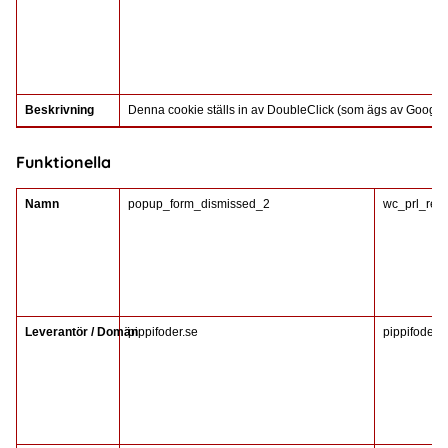
Beskrivning
Denna cookie ställs in av DoubleClick (som ägs av Google
Funktionella
Namn
popup_form_dismissed_2
wc_prl_rec
Leverantör / Domän
pippifoder.se
pippifoder.s