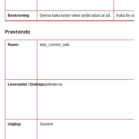
Beskrivning
Denna kaka kollar vilket språk sidan är på.
Kaka för att 
Prestanda
Namn
sbjs_current_add
Leverantör / Domän
.pippifoder.se
Utgång
Session