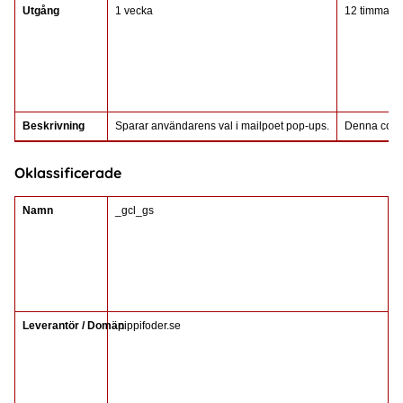
Utgång
1 vecka
12 timmar
Beskrivning
Sparar användarens val i mailpoet pop-ups.
Denna cooki
Oklassificerade
Namn
_gcl_gs
Leverantör / Domän
.pippifoder.se