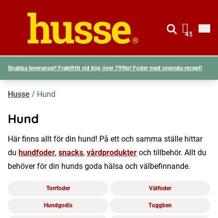
Gå till si
Husse logotyp
43
Visa d
Snabba leveranser! Fraktfritt vid köp över 799kr! Foder med svenska recept!
Husse
/
Hund
Hund
Här finns allt för din hund! På ett och samma ställe hittar
du
hundfoder
,
snacks
,
vårdprodukter
och tillbehör. Allt du
behöver för din hunds goda hälsa och välbefinnande.
Torrfoder
Våtfoder
Hundgodis
Tuggben