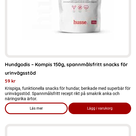
Hundgodis – Kompis 150g, spannmålsfritt snacks för
urinvägsstöd
59
kr
Krispiga, funktionella snacks för hundar, berikade med superbär för
urinvägsstöd. Spannmålsfritt recept rikt på smakrik anka och
näringsrika ärtor.
Läs mer
Lägg i varukorg
om produkten Hundgodis - Kompis 150g, spannmålsfritt snac