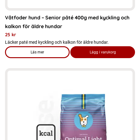
Våtfoder hund – Senior pâté 400g med kyckling och
kalkon för äldre hundar
25
kr
Läcker paté med kyckling och kalkon för äldre hundar.
Läs mer
Lägg i varukorg
om produkten Våtfoder hund - Senior pâté 400g med kyckling
Den
här
produkten
har
flera
varianter.
De
olika