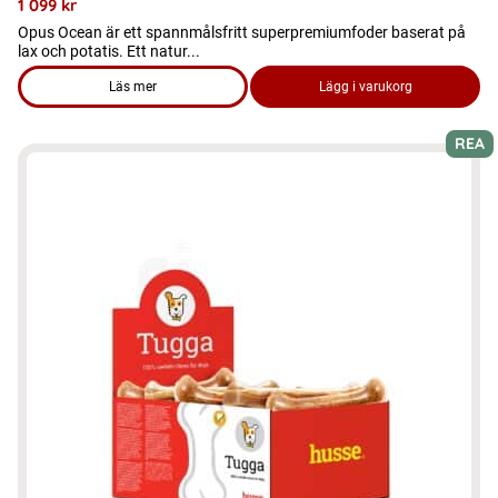
1 099
kr
Opus Ocean är ett spannmålsfritt superpremiumfoder baserat på
lax och potatis. Ett natur...
Läs mer
Lägg i varukorg
om produkten Hundmat - Opus Ocean 12 kg, spannmålsfritt to
REA
Den
här
produkten
har
flera
varianter.
De
olika
alternativen
kan
väljas