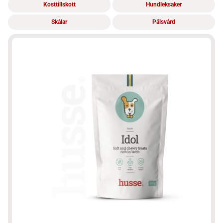
Kosttillskott
Hundleksaker
Skålar
Pälsvård