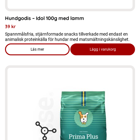
Hundgodis – Idol 100g med lamm
39
kr
Spannmålsfria, stjärnformade snacks tillverkade med endast en
animalisk proteinkälla för hundar med matsmältningskänslighet.
Läs mer
Lägg i varukorg
om produkten Hundgodis - Idol 100g med lamm
Den
här
produkten
har
flera
varianter.
De
olika
alternativen