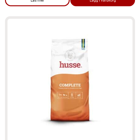
Läs mer
Lägg i varukorg
om produkten Tuggben - Dental L 4st, glutenfritt tuggben för