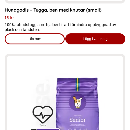
Hundgodis – Tugga, ben med knutar (small)
15
kr
100% råhudstugg som hjälper till att förhindra uppbyggnad av
plack och tandsten.
Läs mer
Lägg i varukorg
om produkten Hundgodis - Tugga, ben med knutar (small)