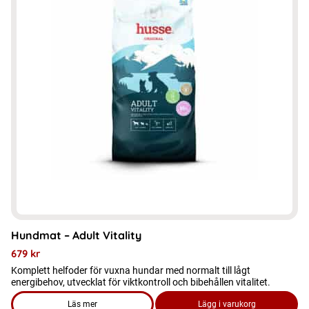
flera
varianter.
De
olika
alternativen
kan
väljas
på
produktsidan
Hundmat – Adult Vitality
679
kr
Komplett helfoder för vuxna hundar med normalt till lågt
energibehov, utvecklat för viktkontroll och bibehållen vitalitet.
Läs mer
Lägg i varukorg