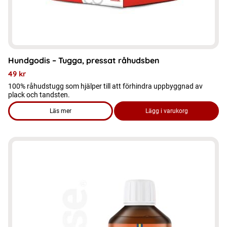
på
produktsidan
Hundgodis – Tugga, pressat råhudsben
49
kr
100% råhudstugg som hjälper till att förhindra uppbyggnad av
plack och tandsten.
Läs mer
Lägg i varukorg
om produkten Hundgodis - Tugga, pressat råhudsben
Den
här
produkten
har
flera
varianter.