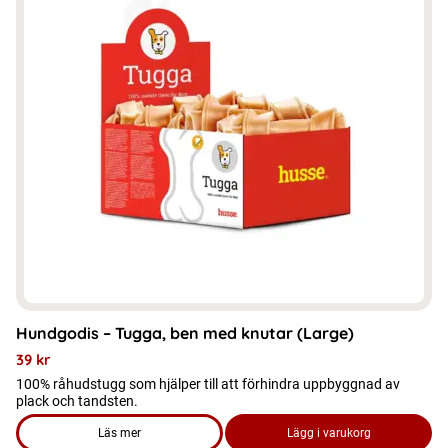
flera
varianter.
De
olika
alternativen
kan
väljas
på
produktsidan
Hundgodis – Tugga, ben med knutar (Large)
39
kr
100% råhudstugg som hjälper till att förhindra uppbyggnad av
plack och tandsten.
Läs mer
Lägg i varukorg
om produkten Hundgodis - Tugga, ben med knutar (Large)