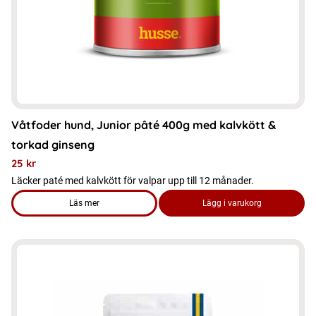
kan
väljas
på
produktsidan
Våtfoder hund, Junior pâté 400g med kalvkött &
torkad ginseng
25
kr
Läcker paté med kalvkött för valpar upp till 12 månader.
Läs mer
Lägg i varukorg
om produkten Våtfoder hund, Junior pâté 400g med kalvkött