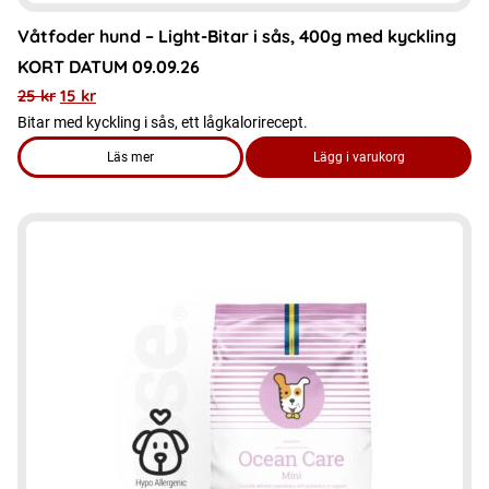
Våtfoder hund – Light-Bitar i sås, 400g med kyckling
KORT DATUM 09.09.26
25
kr
15
kr
Bitar med kyckling i sås, ett lågkalorirecept.
Läs mer
Lägg i varukorg
om produkten Våtfoder hund - Light-Bitar i sås, 400g med k
Den
här
produkten
har
flera
varianter.
De
olika
alternativen