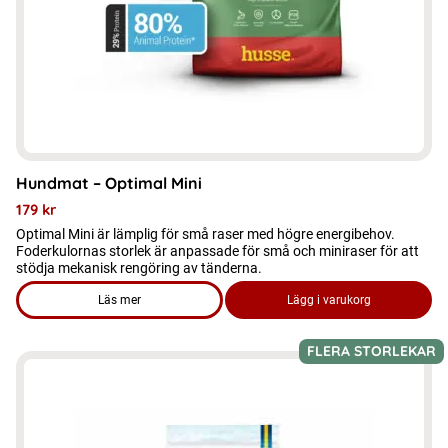
kan
väljas
på
produktsidan
Hundmat – Optimal Mini
179
kr
Optimal Mini är lämplig för små raser med högre energibehov.
Foderkulornas storlek är anpassade för små och miniraser för att
stödja mekanisk rengöring av tänderna.
Läs mer
Lägg i varukorg
om produkten Hundmat - Optimal Mini
FLERA STORLEKAR
Den
här
produkten
har