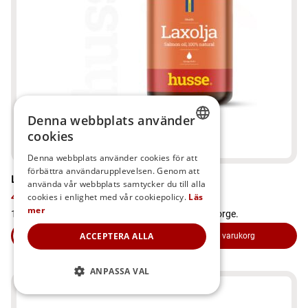
De
olika
alternativen
kan
väljas
på
produktsidan
Denna webbplats använder
cookies
SWEDISH
Denna webbplats använder cookies för att
förbättra användarupplevelsen. Genom att
FINNISH
Laxolja för hund, katt och häst
använda vår webbplats samtycker du till alla
DANISH
429
kr
cookies i enlighet med vår cookiepolicy.
Läs
mer
100% naturlig laxolja, producerad av färsk lax i Norge.
NORWEGIAN
ACCEPTERA ALLA
Läs mer
Lägg i varukorg
om produkten Laxolja för hund, katt och häst
ANPASSA VAL