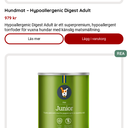
Hundmat – Hypoallergenic Digest Adult
979
kr
Hypoallergenic Digest Adult är ett superpremium, hypoallergent
torrfoder för vuxna hundar med känslig matsmältning.
Läs mer
Lägg i varukorg
om produkten Hundmat - Hypoallergenic Digest Adult
REA
Den
här
produkten
har
flera
varianter.
De
olika
alternativen