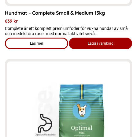
Hundmat – Complete Small & Medium 15kg
639
kr
Complete är ett komplett premiumfoder för vuxna hundar av små
och medelstora raser med normal aktivitetsnivå.
Läs mer
Lägg i varukorg
om produkten Hundmat - Complete Small & Medium 15kg
Den
här
produkten
har
flera
varianter.
De
olika
alternativen