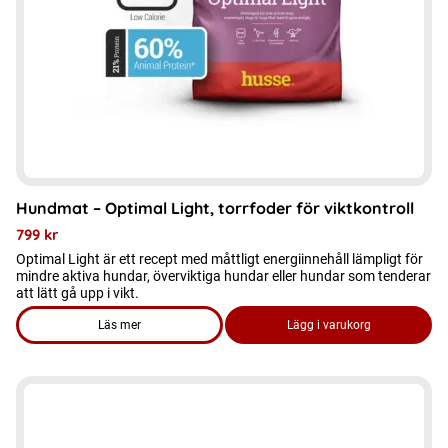
alternativen
kan
väljas
på
produktsidan
Hundmat – Optimal Light, torrfoder för viktkontroll
799
kr
Optimal Light är ett recept med måttligt energiinnehåll lämpligt för
mindre aktiva hundar, överviktiga hundar eller hundar som tenderar
att lätt gå upp i vikt.
Läs mer
Lägg i varukorg
om produkten Hundmat - Optimal Light, torrfoder för viktkontr