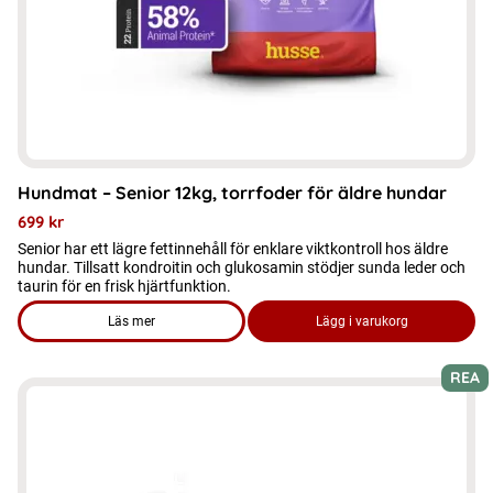
Hundmat – Senior 12kg, torrfoder för äldre hundar
699
kr
Senior har ett lägre fettinnehåll för enklare viktkontroll hos äldre
hundar. Tillsatt kondroitin och glukosamin stödjer sunda leder och
taurin för en frisk hjärtfunktion.
Läs mer
Lägg i varukorg
om produkten Hundmat - Senior 12kg, torrfoder för äldre hun
REA
Den
här
produkten
har