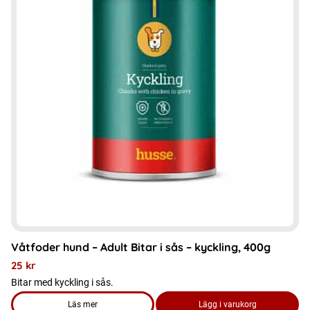
har
flera
varianter.
De
olika
alternativen
kan
väljas
på
produktsidan
Våtfoder hund – Adult Bitar i sås – kyckling, 400g
25
kr
Bitar med kyckling i sås.
Läs mer
Lägg i varukorg