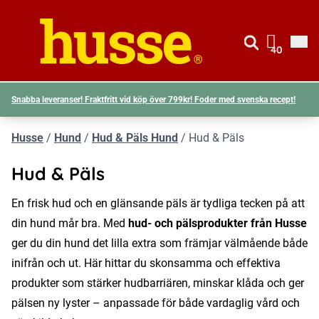
Gå till si
Husse logotyp
40
Visa d
Snabba leveranser! Fraktfritt vid köp över 799kr! Foder med svenska recept!
Husse
/
Hund
/
Hud & Päls Hund
/
Hud & Päls
Hud & Päls
En frisk hud och en glänsande päls är tydliga tecken på att
din hund mår bra. Med
hud- och pälsprodukter från Husse
ger du din hund det lilla extra som främjar välmående både
inifrån och ut. Här hittar du skonsamma och effektiva
produkter som stärker hudbarriären, minskar klåda och ger
pälsen ny lyster – anpassade för både vardaglig vård och