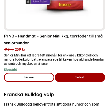
FYND – Hundmat – Senior Mini 7kg, torrfoder till små
seniorhundar
419
kr
259
kr
Senior Mini har ett lägre fettinnehåll för enklare viktkontroll och
mindre foderkulor bättre anpassade till käken hos åldrande hundar
av små och mycket små raser.
Slutsåld
Läs mer
Slutsåld
om produkten FYND – Hundmat – Senior Mini 7kg, torrfoder t
Franska Bulldog valp
Fransk Bulldogg behöver trots sitt goda humör och som