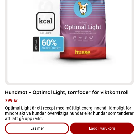
varianter.
De
olika
alternativen
kan
väljas
på
produktsidan
Hundmat – Optimal Light, torrfoder för viktkontroll
799
kr
Optimal Light är ett recept med måttligt energiinnehåll lämpligt för
mindre aktiva hundar, överviktiga hundar eller hundar som tenderar
att lätt gå upp i vikt.
Läs mer
Lägg i varukorg
om produkten Hundmat – Optimal Light, torrfoder för viktkont