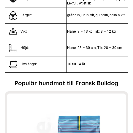
Lekfull, Atletisk
gråbrun, Brun, vit, gulbrun, brun & vit
Färger:
Hane: 9 – 13 kg, Tik: 8 – 12 kg
Vikt:
Hane: 28 – 30 cm, Tik: 28 – 30 cm
Höjd:
10 till 14 år
Livslängd:
Populär hundmat till Fransk Bulldog
Den
här
produkten
har
flera