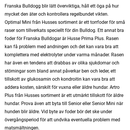
Franska Bulldogg blir lätt överviktiga, håll ett öga på hur
mycket den äter och kontrollera regelbundet vikten.
Optimal Mini från Husses sortiment är ett torrfoder för små
raser som tillverkats speciellt för din Bulldog. Ett annat bra
foder för Franska Bulldogar är Husse Prima Plus. Rasen
kan få problem med andningen och det kan vara bra att
komplettera med elektrolyter under varma månader. Rasen
har även en tendens att drabbas av olika sjukdomar och
störningar som bland annat påverkar ben och leder, ett
tillskott av glukosamin och kondroitin kan vara bra att
addera kosten, särskilt för vuxna eller äldre hundar. Artro
Plus från Husses sortiment är ett utmärkt tillskott för äldre
hundar. Prova även att byta till Senior eller Senior Mini när
hunden blir äldre. Vid byte av foder bör det ske under
övergångsperiod för att undvika eventuella problem med
matsmältningen.