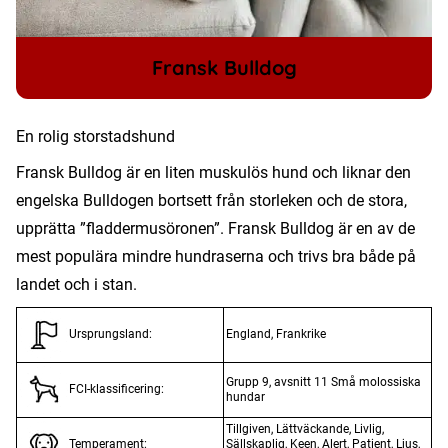
Fransk Bulldog
En rolig storstadshund
Fransk Bulldog är en liten muskulös hund och liknar den
engelska Bulldogen bortsett från storleken och de stora,
upprätta ”fladdermusöronen”. Fransk Bulldog är en av de
mest populära mindre hundraserna och trivs bra både på
landet och i stan.
England, Frankrike
Ursprungsland:
Grupp 9, avsnitt 11 Små molossiska
FCI-klassificering:
hundar
Tillgiven, Lättväckande, Livlig,
Sällskaplig, Keen, Alert, Patient, Ljus,
Temperament: