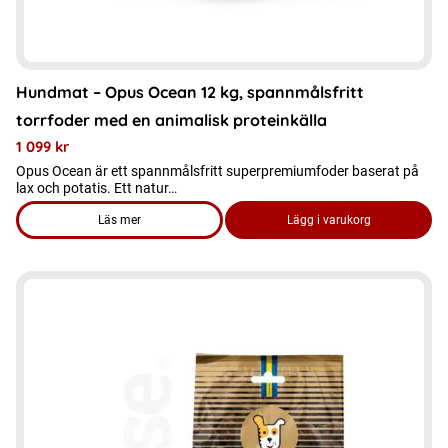
Hundmat – Opus Ocean 12 kg, spannmålsfritt
torrfoder med en animalisk proteinkälla
1 099
kr
Opus Ocean är ett spannmålsfritt superpremiumfoder baserat på
lax och potatis. Ett natur…
Läs mer
Lägg i varukorg
om produkten Hundmat – Opus Ocean 12 kg, spannmålsfritt t