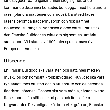
landsbygden, där engelsmännen slog sig ner. Under
kommande decennier korsades bulldoggar med flera andra
raser (bland annat terrier och mops). Då utvecklades
rasens berömda fladdermusöron och fick namnet
Bouledogue Français. När rasen gjorde entré i Paris fick
den Franska Bulldoggen rykte om sig som en utmärkt
stadshund. Vid slutet av 1800-talet spreds rasen över
Europa och Amerika.
Utseende
En Fransk Bulldogg ska vara liten och nätt, men med en
muskulös och kompakt kroppsbyggnad. Huvudet ska vara
fyrkantigt, med ett stort och platt ansikte och de berömda
fladdermusöronen. Ögonen ska vara mörka, nästan svarta.
Rasen har en fin slät och kort päls och finns i flera
färgvarianter. De vanligaste är brun eller gråbrun, Franska