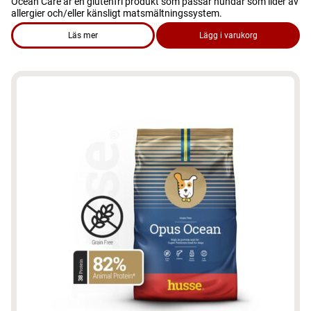
Ocean Care är en glutenfri produkt som passar hundar som lider av
allergier och/eller känsligt matsmältningssystem.
Läs mer
Lägg i varukorg
om produkten Hundmat – Sensitive Ocean Care 12,5kg, glutenf