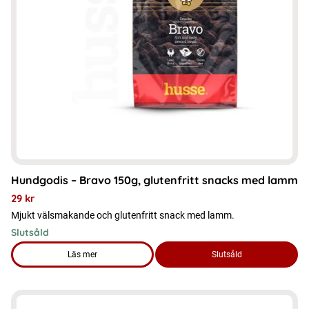
Hundgodis – Bravo 150g, glutenfritt snacks med lamm
29
kr
Mjukt välsmakande och glutenfritt snack med lamm.
Slutsåld
Läs mer
Slutsåld
om produkten Hundgodis – Bravo 150g, glutenfritt snacks 
Den