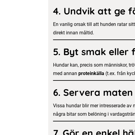
4.
Undvik att ge f
En vanlig orsak till att hunden ratar si
direkt innan måltid.
5.
Byt smak eller 
Hundar kan, precis som människor, trö
med annan
proteinkälla
(t.ex. från ky
6.
Servera maten i
Vissa hundar blir mer intresserade av m
några bitar som belöning i vardagsträ
7.
Gör en enkel hä