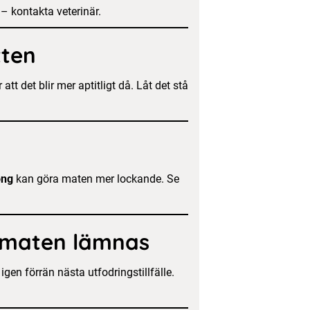
– kontakta veterinär.
tten
tt det blir mer aptitligt då. Låt det stå
ong
kan göra maten mer lockande. Se
m maten lämnas
gen förrän nästa utfodringstillfälle.