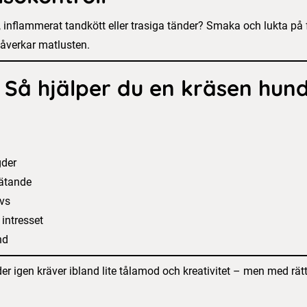
 inflammerat tandkött eller trasiga tänder? Smaka och lukta på f
påverkar matlusten.
Så hjälper du en kräsen hund
gder
åätande
vs
 intresset
nd
oder igen kräver ibland lite tålamod och kreativitet – men med rä