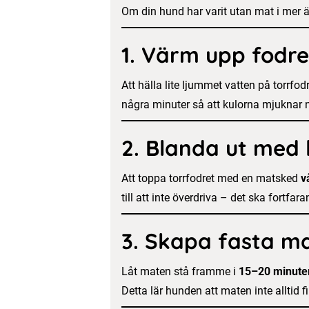
Om din hund har varit utan mat i mer 
1.
Värm upp fodret 
Att hälla lite ljummet vatten på torrfod
några minuter så att kulorna mjuknar n
2.
Blanda ut med l
Att toppa torrfodret med en matsked
v
till att inte överdriva – det ska fortfa
3.
Skapa fasta ma
Låt maten stå framme i
15–20 minute
Detta lär hunden att maten inte alltid fi