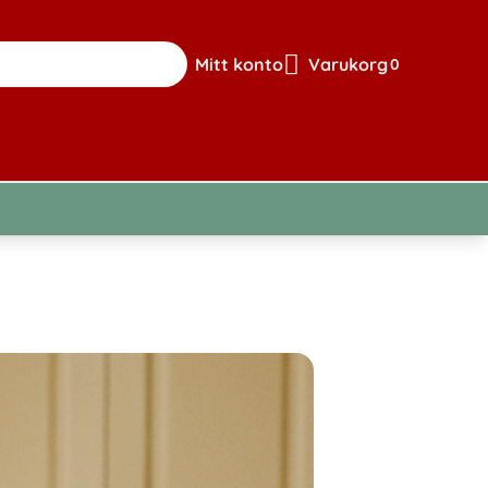
Mitt konto
Varukorg
0
Gå till sidan för mitt konto
Visa din varuk