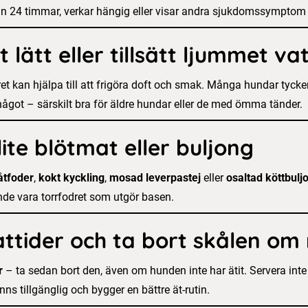
än 24 timmar, verkar hängig eller visar andra sjukdomssymptom 
lätt eller tillsätt ljummet va
ret kan hjälpa till att frigöra doft och smak. Många hundar tycker a
ågot – särskilt bra för äldre hundar eller de med ömma tänder.
ite blötmat eller buljong
åtfoder
,
kokt kyckling
,
mosad leverpastej
eller
osaltad köttbulj
rande vara torrfodret som utgör basen.
ttider och ta bort skålen o
r
– ta sedan bort den, även om hunden inte har ätit. Servera inte i
nns tillgänglig och bygger en bättre ät-rutin.