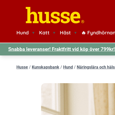
Husse logotyp
Hund
Katt
Häst
🔥 Fyndhörna
Snabba leveranser! Fraktfritt vid köp över 799k
Husse
/
Kunskapsbank
/
Hund
/
Näringslära och häl