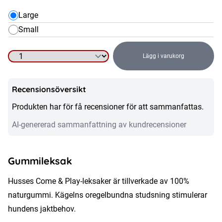
Large
Small
Lägg i varukorg
Hundleksak
-
Recensionsöversikt
Kägel,
bowlingsformad
Produkten har för få recensioner för att sammanfattas.
hundleksak
AI-genererad sammanfattning av kundrecensioner
i
naturgummi
mängd
Gummileksak
Husses Come & Play-leksaker är tillverkade av 100%
naturgummi. Kägelns oregelbundna studsning stimulerar
hundens jaktbehov.