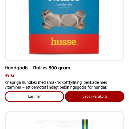
Hundgodis – Rollies 500 gram
49
kr
Knapriga hundkex med smakrik köttfyllning, berikade med
vitaminer – ett oemotståndligt belöningsgodis för hundar.
Läs mer
Lägg i varukorg
om produkten Hundgodis - Rollies 500 gram
Den
här