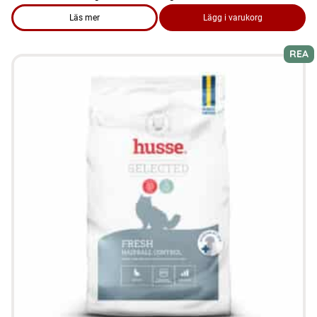
Läs mer
Lägg i varukorg
om produkten FYND Hundmat - Puppy 15 kg Utgånget datum
REA