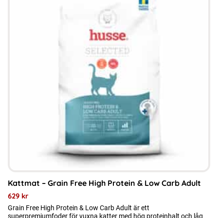
produkten
har
flera
varianter.
De
olika
alternativen
kan
väljas
på
produktsidan
Kattmat – Grain Free High Protein & Low Carb Adult
629
kr
Grain Free High Protein & Low Carb Adult är ett
superpremiumfoder för vuxna katter med hög proteinhalt och låg