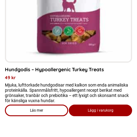
Hundgodis – Hypoallergenic Turkey Treats
49
kr
Mjuka, lufttorkade hundgodisar med kalkon som enda animaliska
proteinkälla. Spannmålsfritt, hypoallergent recept berikat med
grönsaker, tranbär och prebiotika – ett lyxigt och skonsamt snack
för känsliga vuxna hundar.
Läs mer
Lägg i varukorg
om produkten Hundgodis - Hypoallergenic Turkey Treats