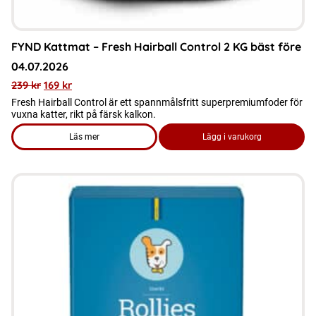
FYND Kattmat – Fresh Hairball Control 2 KG bäst före
04.07.2026
239
kr
169
kr
Fresh Hairball Control är ett spannmålsfritt superpremiumfoder för
vuxna katter, rikt på färsk kalkon.
Läs mer
Lägg i varukorg
om produkten FYND Kattmat - Fresh Hairball Control 2 KG bä