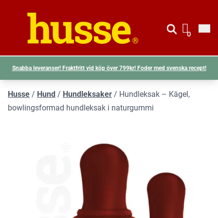
Gå till si
Husse logotyp
0
Visa d
Snabba leveranser! Fraktfritt vid köp över 799kr! Foder med svenska recept!
Husse
/
Hund
/
Hundleksaker
/
Hundleksak – Kägel,
bowlingsformad hundleksak i naturgummi