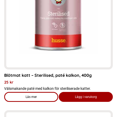
varianter.
De
olika
alternativen
kan
väljas
på
produktsidan
Blötmat katt – Sterilised, paté kalkon, 400g
25
kr
Välsmakande paté med kalkon för steriliserade katter.
Läs mer
Lägg i varukorg
om produkten Blötmat katt – Sterilised, paté kalkon, 400g
Den