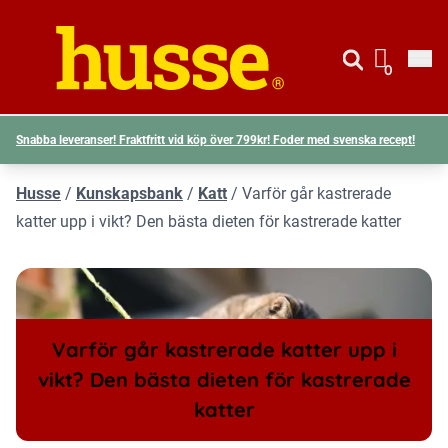
Gå till si
Husse logotyp
0
Visa d
Snabba leveranser! Fraktfritt vid köp över 799kr! Foder med svenska recept!
Husse
/
Kunskapsbank
/
Katt
/
Varför går kastrerade
katter upp i vikt? Den bästa dieten för kastrerade katter
Varför går kastrerade katter upp i
vikt? Den bästa dieten för kastrerade
katter