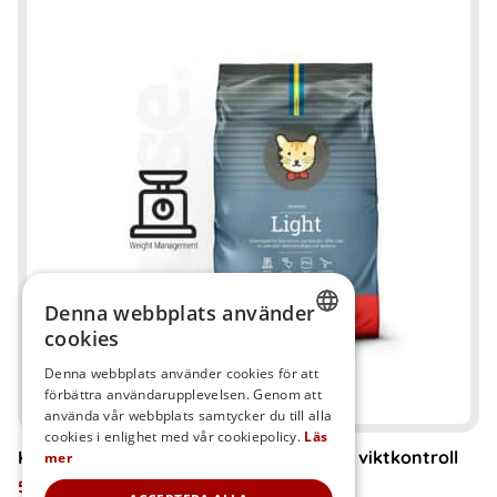
här
produkten
har
flera
varianter.
De
olika
alternativen
kan
väljas
Denna webbplats använder
på
cookies
produktsidan
SWEDISH
Denna webbplats använder cookies för att
förbättra användarupplevelsen. Genom att
FINNISH
använda vår webbplats samtycker du till alla
DANISH
cookies i enlighet med vår cookiepolicy.
Läs
Kattmat – Exclusive Light, torrfoder för viktkontroll
mer
NORWEGIAN
549
kr