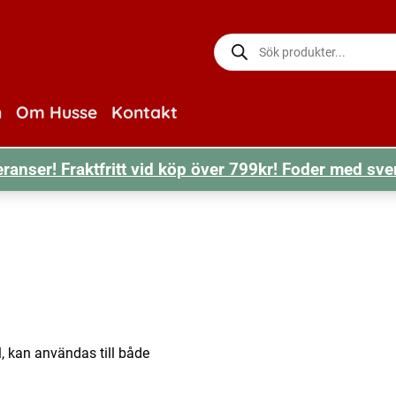
Produktsökning
n
Om Husse
Kontakt
ranser! Fraktfritt vid köp över 799kr! Foder med sve
, kan användas till både