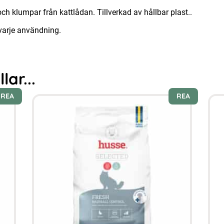
h klumpar från kattlådan. Tillverkad av hållbar plast..
varje användning.
ar...
REA
REA