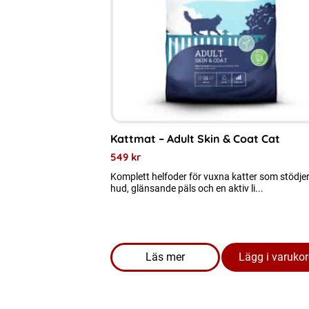
varianter.
De
olika
alternativen
kan
väljas
på
Kattmat – Adult Skin & Coat Cat
produktsidan
549
kr
Komplett helfoder för vuxna katter som stödjer
hud, glänsande päls och en aktiv li...
Läs mer
Lägg i varuko
om produkten Kattmat - Adult