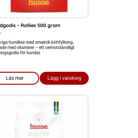
dgodis – Rollies 500 gram
r
riga hundkex med smakrik köttfyllning,
ade med vitaminer – ett oemotståndligt
ingsgodis för hundar.
Läs mer
Lägg i varukorg
l Control 2 KG bäst före 04.07.2026
om produkten Hundgodis - Rollies 500 gram
ukten