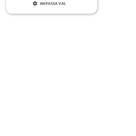
ANPASSA VAL
Sidfot
WEBBPLATSEN
Uppfödare