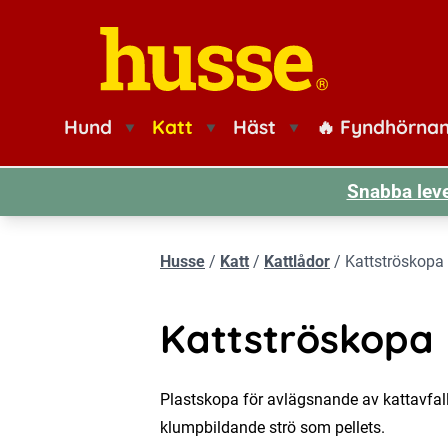
Husse logotyp
Hund
Katt
Häst
🔥 Fyndhörna
Snabba leve
Husse
/
Katt
/
Kattlådor
/
Kattströskopa
Kattströskopa
Plastskopa för avlägsnande av kattavfall
klumpbildande strö som pellets.