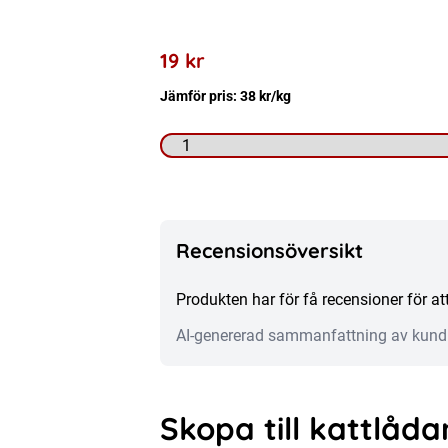
19
kr
Jämför pris:
38
kr
/kg
Kattströskopa
mängd
Recensionsöversikt
Produkten har för få recensioner för 
AI-genererad sammanfattning av kund
Skopa till kattlåda