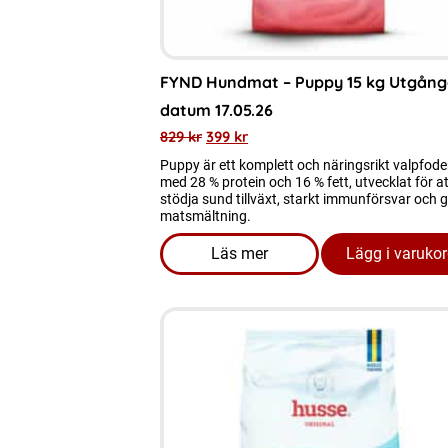
FYND Hundmat – Puppy 15 kg Utgång
datum 17.05.26
829
kr
399
kr
Puppy är ett komplett och näringsrikt valpfode
med 28 % protein och 16 % fett, utvecklat för at
stödja sund tillväxt, starkt immunförsvar och 
matsmältning.
Läs mer
Lägg i varuko
om produkten FYND Hundmat 
Den
här
produkten
har
flera