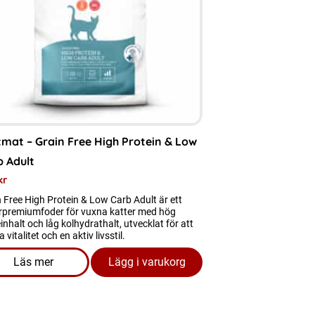
nter.
a
rnativen
as
mat – Grain Free High Protein & Low
uktsidan
b Adult
kr
 Free High Protein & Low Carb Adult är ett
rpremiumfoder för vuxna katter med hög
inhalt och låg kolhydrathalt, utvecklat för att
a vitalitet och en aktiv livsstil.
Läs mer
Lägg i varukorg
are Adult
om produkten Kattmat - Grain Free High Protein & Low Ca