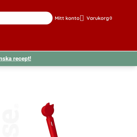
Mitt konto
Varukorg
0
Gå till sidan för mitt konto
Visa din varuk
nska recept!