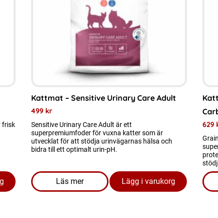
varianter.
varia
De
De
olika
olik
alternativen
alte
kan
kan
väljas
välj
på
på
Kattmat – Sensitive Urinary Care Adult
Katt
produktsidan
prod
499
kr
Car
629
 frisk
Sensitive Urinary Care Adult är ett
superpremiumfoder för vuxna katter som är
Grain
utvecklat för att stödja urinvägarnas hälsa och
supe
bidra till ett optimalt urin-pH.
prote
stödj
rg
Läs mer
Lägg i varukorg
 Skin & Coat Cat
om produkten Kattmat - Sensitive Urinary C