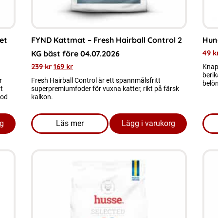
et
FYND Kattmat – Fresh Hairball Control 2
Hun
49
k
KG bäst före 04.07.2026
239
kr
169
kr
Knap
berik
r
Fresh Hairball Control är ett spannmålsfritt
belön
t
superpremiumfoder för vuxna katter, rikt på färsk
god
kalkon.
rg
Läs mer
Lägg i varukorg
- Puppy 15 kg Utgånget datum 17.05.26
om produkten FYND Kattmat - Fresh Hairbal
Den
Den
här
här
produkten
prod
har
har
flera
flera