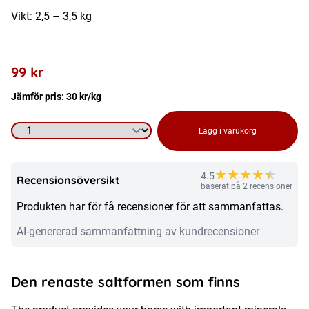
Vikt: 2,5 – 3,5 kg
99
kr
Jämför pris:
30
kr
/kg
Kosttillskott
Lägg i varukorg
häst
-
★
★
★
★
★
★
4.5
Recensionsöversikt
Himalaya
baserat på 2 recensioner
Produkten har för få recensioner för att sammanfattas.
Saltsten
mängd
AI-genererad sammanfattning av kundrecensioner
Den renaste saltformen som finns