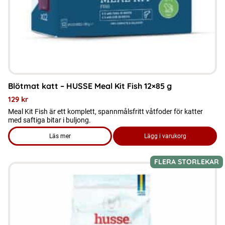
Blötmat katt – HUSSE Meal Kit Fish 12×85 g
129
kr
Meal Kit Fish är ett komplett, spannmålsfritt våtfoder för katter
med saftiga bitar i buljong.
Läs mer
Lägg i varukorg
om produkten Blötmat katt - HUSSE Meal Kit Fish 12x85 g
FLERA STORLEKAR
Den
här
produkten
har
flera