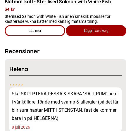
Blötmat katt- Sterilised Salmon with White Fish
34
kr
Sterilised Salmon with White Fish är en smakrik mousse för
kastrerade vuxna katter med känslig matsmältning.
Läs mer
Lägg i varukorg
om produkten Blötmat katt- Sterilised Salmon with White Fis
Recensioner
Helena
Ska SKULPTERA DESSA & SKAPA "SALT-RUM" nere
i vår källare..för de med svamp & allergier (så det lär
blir sura hästar MITT I STENSTAN, fast de kommer
bara in på HELGERNA)
8 juli 2026