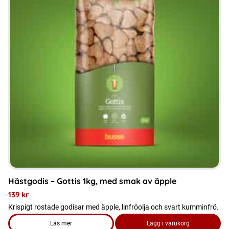
Hästgodis – Gottis 1kg, med smak av äpple
139
kr
Krispigt rostade godisar med äpple, linfröolja och svart kumminfrö.
Läs mer
Lägg i varukorg
om produkten Hästgodis - Gottis 1kg, med smak av äpple