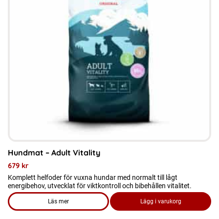
varianter.
De
olika
alternativen
kan
väljas
på
produktsidan
Hundmat – Adult Vitality
679
kr
Komplett helfoder för vuxna hundar med normalt till lågt
energibehov, utvecklat för viktkontroll och bibehållen vitalitet.
Läs mer
Lägg i varukorg
om produkten Hundmat - Adult Vitality