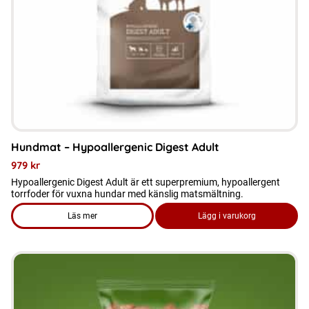
alternativen
kan
väljas
på
produktsidan
Hundmat – Hypoallergenic Digest Adult
979
kr
Hypoallergenic Digest Adult är ett superpremium, hypoallergent
torrfoder för vuxna hundar med känslig matsmältning.
Läs mer
Lägg i varukorg
om produkten Hundmat - Hypoallergenic Digest Adult