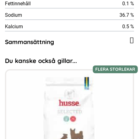
Fettinnehåll
0.1 %
Sodium
36.7 %
Kalcium
0.5 %
Sammansättning
Du kanske också gillar...
FLERA STORLEKAR
Den
här
produkten
har
flera
varianter.
De
olika