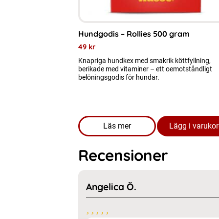
Hundgodis – Rollies 500 gram
49
kr
Knapriga hundkex med smakrik köttfyllning,
berikade med vitaminer – ett oemotståndligt
belöningsgodis för hundar.
Läs mer
Lägg i varuko
om produkten Hundgodis - Ro
Recensioner
Angelica Ö.