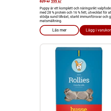
829
kr
399
kr
Puppy är ett komplett och näringsrikt valpfode
med 28 % protein och 16 % fett, utvecklat för at
stödja sund tillväxt, starkt immunförsvar och 
matsmältning.
Läs mer
Lägg i varuko
om produkten FYND Hundmat 