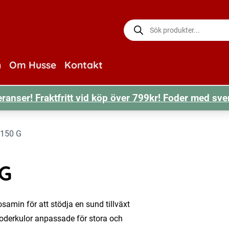
Produktsökning
n
Om Husse
Kontakt
ranser! Fraktfritt vid köp över 799kr! Foder med sve
150 G
 G
samin för att stödja en sund tillväxt
 foderkulor anpassade för stora och