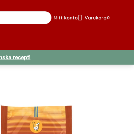
Mitt konto
Varukorg
0
Gå till sidan för mitt konto
Visa din varuk
nska recept!