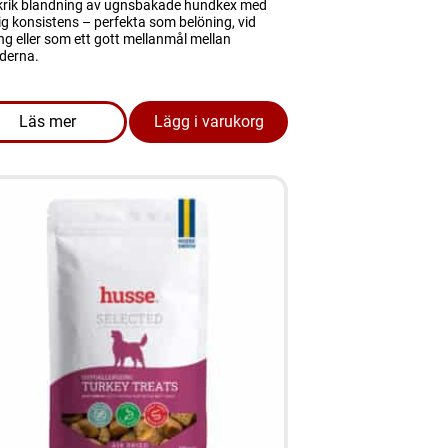
rik blandning av ugnsbakade hundkex med
ig konsistens – perfekta som belöning, vid
ng eller som ett gott mellanmål mellan
iderna.
Läs mer
Lägg i varukorg
l Control 2 KG bäst före 04.07.2026
om produkten Hundgodis - Crunchy Mix 1 kg