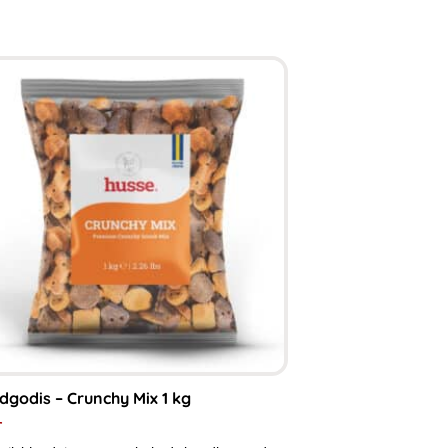
godis – Crunchy Mix 1 kg
r