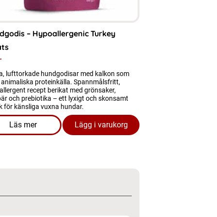
dgodis – Hypoallergenic Turkey
ats
r
a, lufttorkade hundgodisar med kalkon som
animaliska proteinkälla. Spannmålsfritt,
llergent recept berikat med grönsaker,
är och prebiotika – ett lyxigt och skonsamt
k för känsliga vuxna hundar.
Läs mer
Lägg i varukorg
Cat
om produkten Hundgodis - Hypoallergenic Turkey Treats