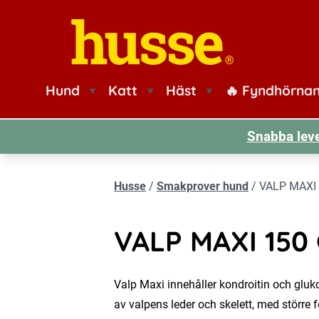
Husse logotyp
Hund
Katt
Häst
🔥 Fyndhörna
Snabba leve
Husse
/
Smakprover hund
/
VALP MAXI 
VALP MAXI 150
Valp Maxi innehåller kondroitin och gluko
av valpens leder och skelett, med större