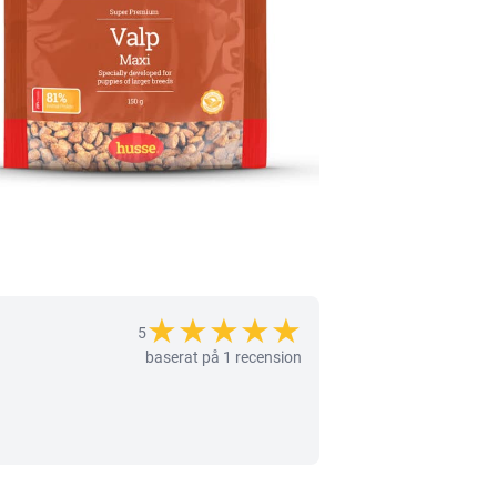
★
★
★
★
★
5
baserat på 1 recension