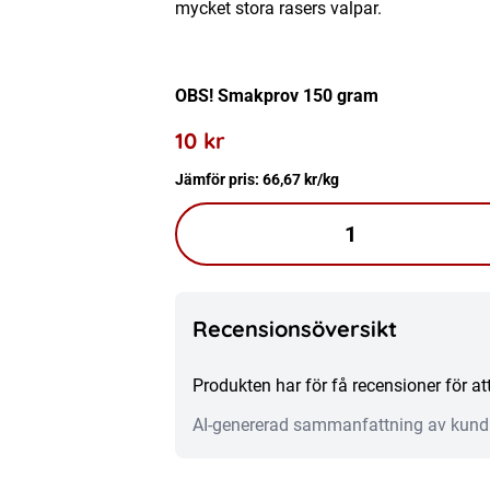
mycket stora rasers valpar.
OBS! Smakprov 150 gram
10
kr
Jämför pris:
66,67
kr
/kg
VALP
MAXI
150
G
Recensionsöversikt
mängd
Produkten har för få recensioner för 
AI-genererad sammanfattning av kund