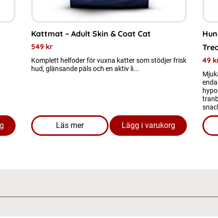
väljas
på
Kattmat – Adult Skin & Coat Cat
Hun
produktsidan
549
kr
Tre
49
k
Komplett helfoder för vuxna katter som stödjer frisk
hud, glänsande päls och en aktiv li...
Mjuk
enda 
hypoa
tranb
snac
rg
Läs mer
Lägg i varukorg
llies 500 gram
om produkten Kattmat - Adult Skin & Coat 