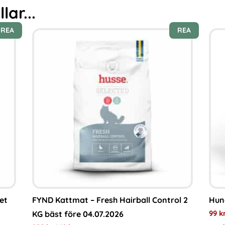
ar...
REA
REA
et
FYND Kattmat – Fresh Hairball Control 2
Hund
99
k
KG bäst före 04.07.2026