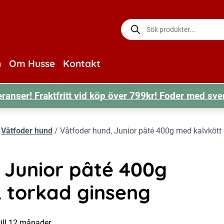
Produktsökning
n
Om Husse
Kontakt
ranser! Fraktfritt vid köp över 799kr! Foder med sve
/
Våtfoder hund
/
Våtfoder hund, Junior pâté 400g med kalvkött
 Junior pâté 400g
 torkad ginseng
ill 12 månader.