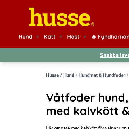
Husse logotyp
Hund
Katt
Häst
🔥 Fyndhörna
Snabba leve
Husse
/
Hund
/
Hundmat & Hundfoder
Våtfoder hund,
med kalvkött &
Läcker paté med kalvkött för valpar upp t