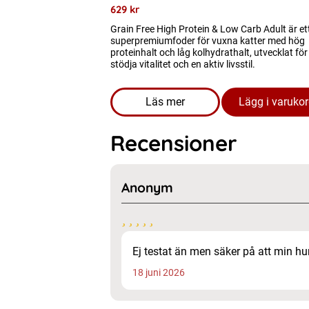
629
kr
Grain Free High Protein & Low Carb Adult är et
superpremiumfoder för vuxna katter med hög
proteinhalt och låg kolhydrathalt, utvecklat för
stödja vitalitet och en aktiv livsstil.
Läs mer
Lägg i varuko
om produkten Kattmat - Grain
Recensioner
Anonym
Ej testat än men säker på att min hun
18 juni 2026