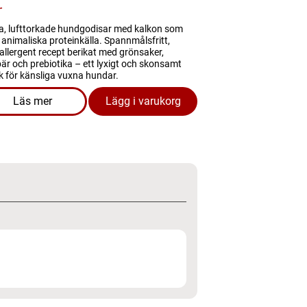
r
a, lufttorkade hundgodisar med kalkon som
animaliska proteinkälla. Spannmålsfritt,
llergent recept berikat med grönsaker,
är och prebiotika – ett lyxigt och skonsamt
k för känsliga vuxna hundar.
Läs mer
Lägg i varukorg
om produkten Hundgodis - Hypoallergenic Turkey Treats