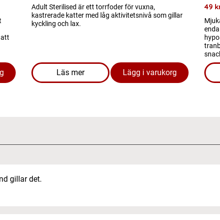
49
k
Adult Sterilised är ett torrfoder för vuxna,
kastrerade katter med låg aktivitetsnivå som gillar
t
Mjuk
kyckling och lax.
enda 
 att
hypoa
tranb
snac
rg
Läs mer
Lägg i varukorg
 Free High Protein & Low Carb Adult
om produkten Kattmat - Adult Sterilised
d gillar det.