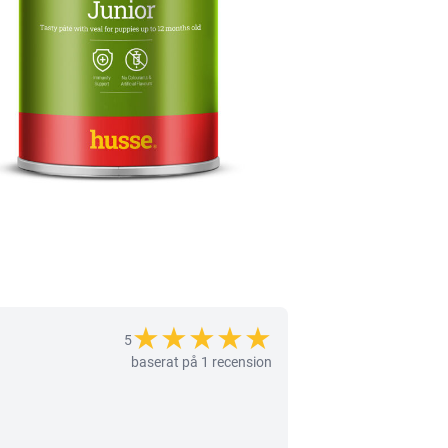
★
★
★
★
★
5
baserat på 1 recension