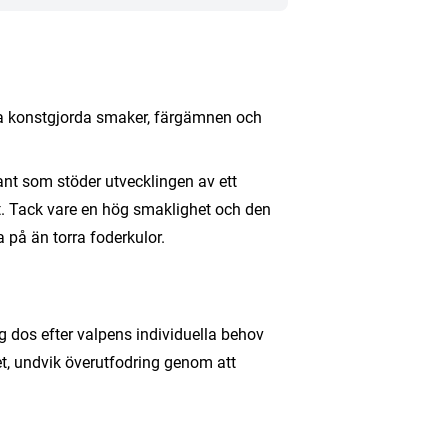
atta konstgjorda smaker, färgämnen och
idant som stöder utvecklingen av ett
t. Tack vare en hög smaklighet och den
 på än torra foderkulor.
ig dos efter valpens individuella behov
et, undvik överutfodring genom att