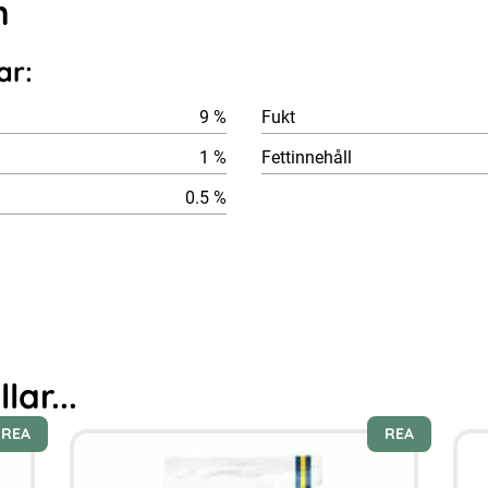
n
ar:
9 %
Fukt
1 %
Fettinnehåll
0.5 %
ar...
REA
REA