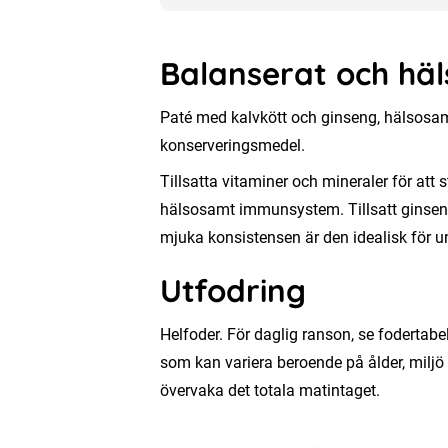
&
torkad
Balanserat och hä
ginseng
mängd
Paté med kalvkött och ginseng, hälsosamt 
konserveringsmedel.
Tillsatta vitaminer och mineraler för att 
hälsosamt immunsystem. Tillsatt ginseng:
mjuka konsistensen är den idealisk för un
Utfodring
Helfoder. För daglig ranson, se fodertabe
som kan variera beroende på ålder, miljö
övervaka det totala matintaget.