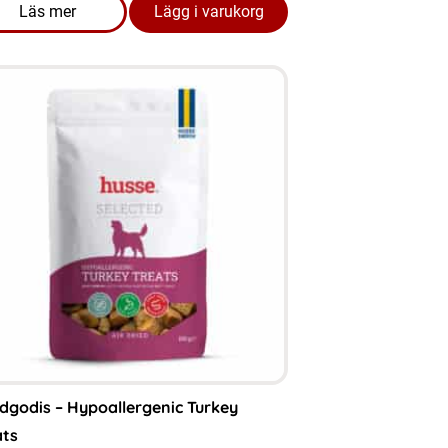
Läs mer
Lägg i varukorg
l Control 2 KG bäst före 04.07.2026
om produkten Hundgodis - Rollies 500 gram
dgodis – Hypoallergenic Turkey
ats