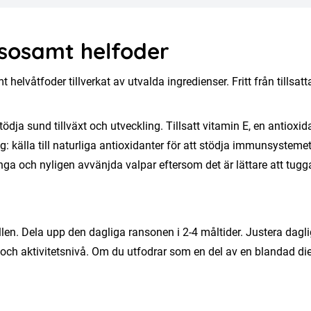
lsosamt helfoder
helvåtfoder tillverkat av utvalda ingredienser. Fritt från tills
stödja sund tillväxt och utveckling. Tillsatt vitamin E, en antiox
 källa till naturliga antioxidanter för att stödja immunsysteme
ga och nyligen avvänjda valpar eftersom det är lättare att tugga
llen. Dela upp den dagliga ransonen i 2-4 måltider. Justera dagl
 och aktivitetsnivå. Om du utfodrar som en del av en blandad di