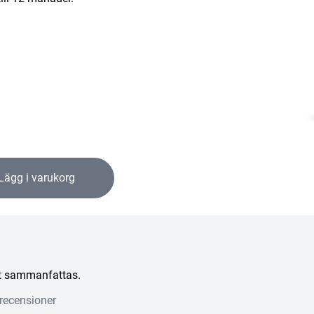
Lägg i varukorg
att sammanfattas.
recensioner