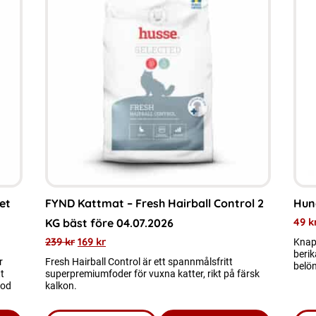
et
FYND Kattmat – Fresh Hairball Control 2
Hun
49
k
KG bäst före 04.07.2026
239
kr
169
kr
Knap
berik
r
Fresh Hairball Control är ett spannmålsfritt
belön
t
superpremiumfoder för vuxna katter, rikt på färsk
god
kalkon.