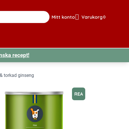
Mitt konto
Varukorg
0
Gå till sidan för mitt konto
Visa din varuk
nska recept!
 & torkad ginseng
REA