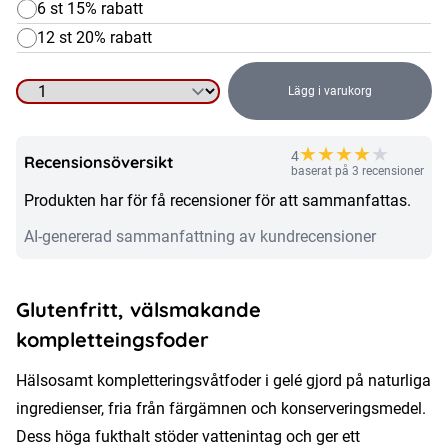
6 st 15% rabatt
12 st 20% rabatt
Lägg i varukorg
Tonfisk
i
★
★
★
★
★
4
gelé
Recensionsöversikt
baserat på 3 recensioner
80g
Produkten har för få recensioner för att sammanfattas.
mängd
AI-genererad sammanfattning av kundrecensioner
Glutenfritt, välsmakande
kompletteingsfoder
Hälsosamt kompletteringsvåtfoder i gelé gjord på naturliga
ingredienser, fria från färgämnen och konserveringsmedel.
Dess höga fukthalt stöder vattenintag och ger ett