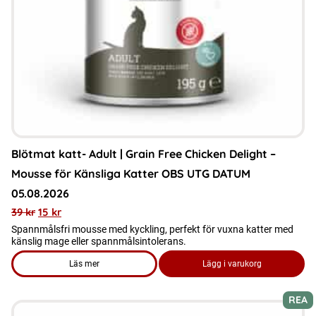
Blötmat katt- Adult | Grain Free Chicken Delight –
Mousse för Känsliga Katter OBS UTG DATUM
05.08.2026
39
kr
15
kr
Spannmålsfri mousse med kyckling, perfekt för vuxna katter med
känslig mage eller spannmålsintolerans.
Läs mer
Lägg i varukorg
om produkten Blötmat katt- Adult | Grain Free Chicken Deli
REA
Den