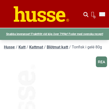
Gå till si
Husse logotyp
0
Visa d
Snabba leveranser! Fraktfritt vid köp över 799kr! Foder med svenska recept!
Husse
/
Katt
/
Kattmat
/
Blötmat katt
/
Tonfisk i gelé 80g
REA