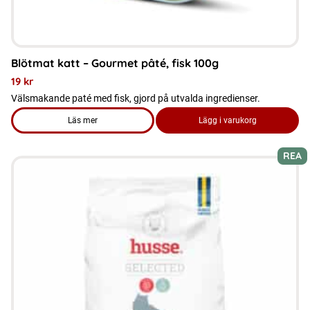
Blötmat katt – Gourmet pâté, fisk 100g
19
kr
Välsmakande paté med fisk, gjord på utvalda ingredienser.
Läs mer
Lägg i varukorg
om produkten Blötmat katt - Gourmet pâté, fisk 100g
REA