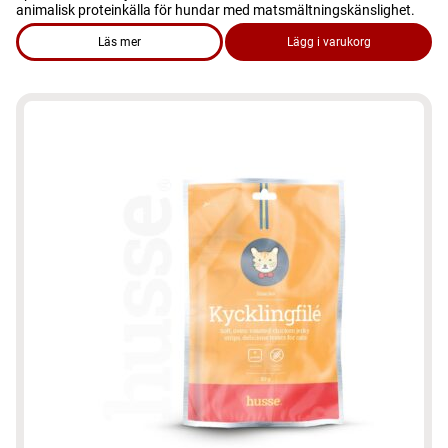
animalisk proteinkälla för hundar med matsmältningskänslighet.
Läs mer
Lägg i varukorg
om produkten Hundgodis - Idol 100g med lamm