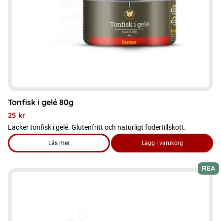
alternativen
kan
väljas
på
produktsidan
Tonfisk i gelé 80g
25
kr
Läcker tonfisk i gelé. Glutenfritt och naturligt fodertillskott.
Läs mer
Lägg i varukorg
om produkten Tonfisk i gelé 80g
REA
Den
här
produkten
har