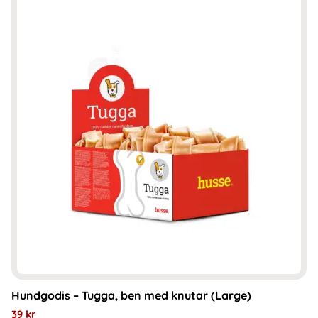
här
produkten
har
flera
varianter.
De
olika
alternativen
kan
väljas
på
produktsidan
Hundgodis – Tugga, ben med knutar (Large)
39
kr