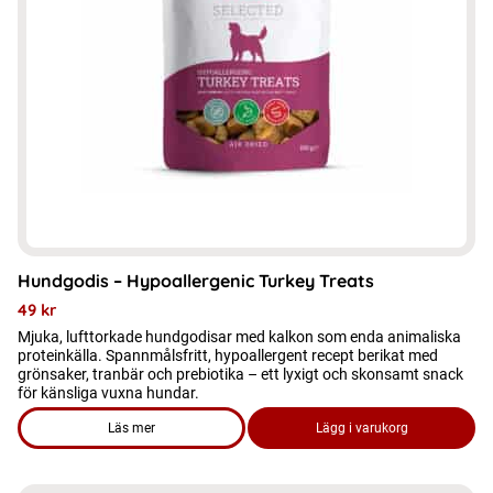
Hundgodis – Hypoallergenic Turkey Treats
49
kr
Mjuka, lufttorkade hundgodisar med kalkon som enda animaliska
proteinkälla. Spannmålsfritt, hypoallergent recept berikat med
grönsaker, tranbär och prebiotika – ett lyxigt och skonsamt snack
för känsliga vuxna hundar.
Läs mer
Lägg i varukorg
om produkten Hundgodis - Hypoallergenic Turkey Treats