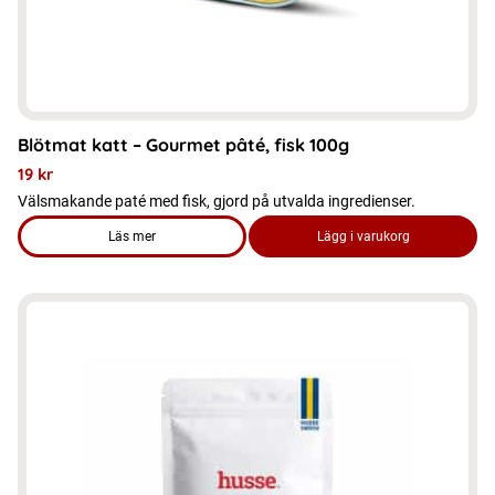
Blötmat katt – Gourmet pâté, fisk 100g
19
kr
Välsmakande paté med fisk, gjord på utvalda ingredienser.
Läs mer
Lägg i varukorg
om produkten Blötmat katt - Gourmet pâté, fisk 100g