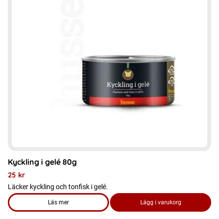
flera
varianter.
De
olika
alternativen
kan
väljas
på
produktsidan
Kyckling i gelé 80g
25
kr
Läcker kyckling och tonfisk i gelé.
Läs mer
Lägg i varukorg
om produkten Kyckling i gelé 80g