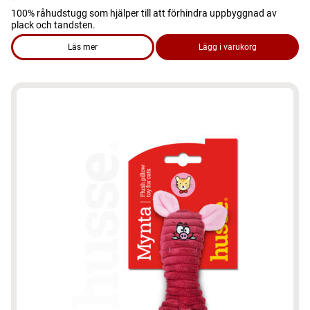
100% råhudstugg som hjälper till att förhindra uppbyggnad av
plack och tandsten.
Läs mer
Lägg i varukorg
om produkten Hundgodis - Tugga, ben med knutar (Large)