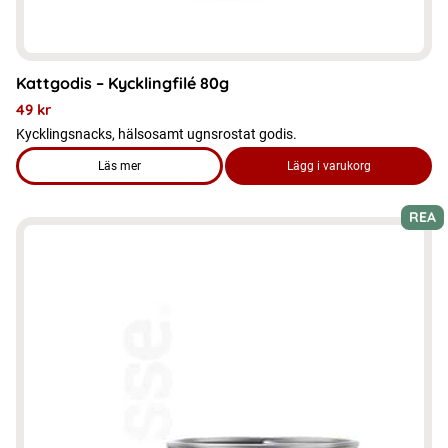
Kattgodis – Kycklingfilé 80g
49
kr
Kycklingsnacks, hälsosamt ugnsrostat godis.
Läs mer
Lägg i varukorg
om produkten Kattgodis - Kycklingfilé 80g
REA
Den
här
produkten
har
flera
varianter.
De
olika