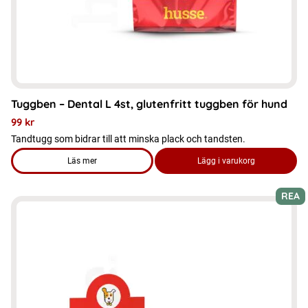
Tuggben – Dental L 4st, glutenfritt tuggben för hund
99
kr
Tandtugg som bidrar till att minska plack och tandsten.
Läs mer
Lägg i varukorg
om produkten Tuggben - Dental L 4st, glutenfritt tuggben för
REA
Den
här
produkten
har
flera
varianter.