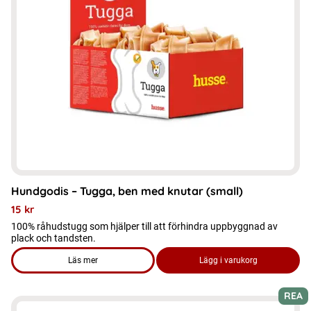
De
olika
alternativen
kan
väljas
på
produktsidan
Hundgodis – Tugga, ben med knutar (small)
15
kr
100% råhudstugg som hjälper till att förhindra uppbyggnad av
plack och tandsten.
Läs mer
Lägg i varukorg
om produkten Hundgodis - Tugga, ben med knutar (small)
REA
Den