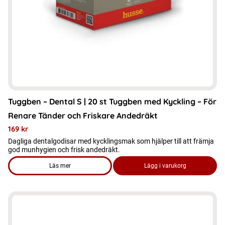
Tuggben – Dental S | 20 st Tuggben med Kyckling – För
Renare Tänder och Friskare Andedräkt
169
kr
Dagliga dentalgodisar med kycklingsmak som hjälper till att främja
god munhygien och frisk andedräkt.
Läs mer
Lägg i varukorg
om produkten Tuggben - Dental S | 20 st Tuggben med Kyckli