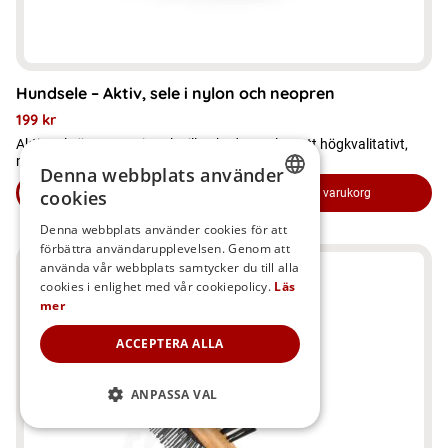
produktsidan
Hundsele – Aktiv, sele i nylon och neopren
199
kr
Aktiv sele är en step-in sele tillverkad av nylon, ett högkvalitativt,
mjukt och flexibelt material.
Denna webbplats använder
cookies
Läs mer
Lägg i varukorg
om produkten Hundsele - Aktiv, sele i nylon och neopren
SWEDISH
Denna webbplats använder cookies för att
förbättra användarupplevelsen. Genom att
FINNISH
Den
använda vår webbplats samtycker du till alla
här
DANISH
cookies i enlighet med vår cookiepolicy.
Läs
mer
produkten
NORWEGIAN
har
ACCEPTERA ALLA
flera
ANPASSA VAL
varianter.
De