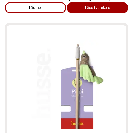
Läs mer
Lägg i varukorg
om produkten Fodertunna, 1 st | Stor djurfoderbehållare med l