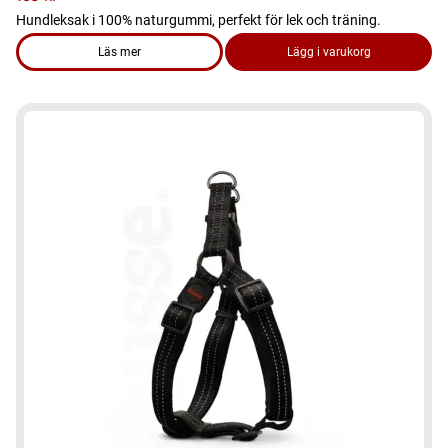
Hundleksak i 100% naturgummi, perfekt för lek och träning.
Läs mer
Lägg i varukorg
om produkten Hundleksak - Boll, studsande gummiboll
Den
här
produkten
har
flera
varianter.
De
olika
alternativen
kan
väljas
på