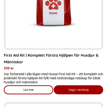
First Aid Kit | Komplett Första Hjälpen för Husdjur &
Människor
399
kr
Var förberedd i alla lägen med Husse First Aid Kit – ett komplett och
praktiskt första hjälpen-kit fyllt med nödvändiga redskap för både
husdjur och människor.
Läs mer
Lägg i varukorg
om produkten First Aid Kit | Komplett Första Hjälpen för Hus
Den