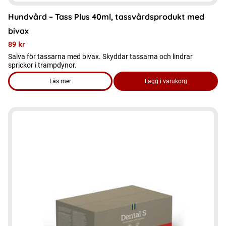
Hundvård – Tass Plus 40ml, tassvårdsprodukt med
bivax
89
kr
Salva för tassarna med bivax. Skyddar tassarna och lindrar
sprickor i trampdynor.
Läs mer
Lägg i varukorg
om produkten Hundvård - Tass Plus 40ml, tassvårdsprodukt