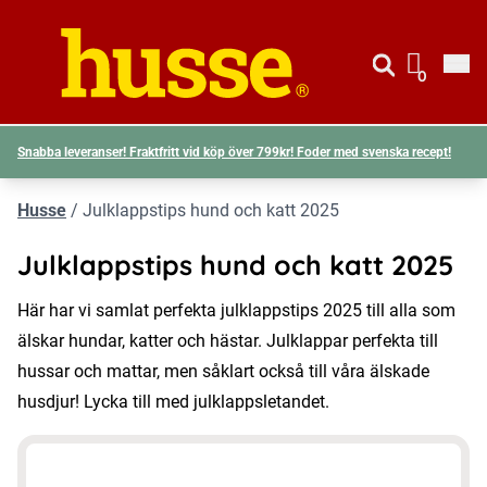
Gå till si
Husse logotyp
0
Visa d
Snabba leveranser! Fraktfritt vid köp över 799kr! Foder med svenska recept!
Husse
/
Julklappstips hund och katt 2025
Julklappstips hund och katt 2025
Här har vi samlat perfekta julklappstips 2025 till alla som
älskar hundar, katter och hästar. Julklappar perfekta till
hussar och mattar, men såklart också till våra älskade
husdjur! Lycka till med julklappsletandet.