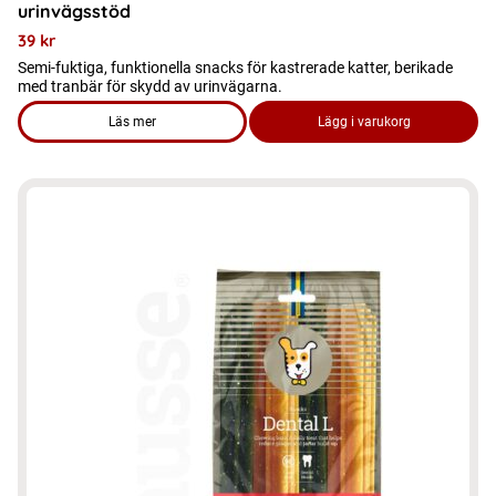
urinvägsstöd
39
kr
Semi-fuktiga, funktionella snacks för kastrerade katter, berikade
med tranbär för skydd av urinvägarna.
Läs mer
Lägg i varukorg
om produkten Kattgodis - Misse 80g, spannmålsfritt godis fö