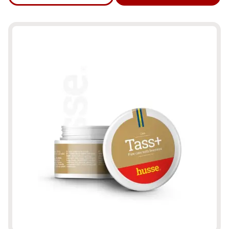
om produkten Hundgodis - Kompis 150g, spannmålsfritt snac