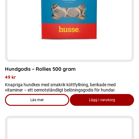
Hundgodis – Rollies 500 gram
49
kr
Knapriga hundkex med smakrik köttfyllning, berikade med
vitaminer – ett oemotståndligt belöningsgodis för hundar.
Läs mer
Lägg i varukorg
om produkten Hundgodis - Rollies 500 gram