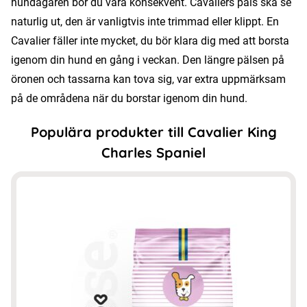
hundägaren bör du vara konsekvent. Cavaliers päls ska se
naturlig ut, den är vanligtvis inte trimmad eller klippt. En
Cavalier fäller inte mycket, du bör klara dig med att borsta
igenom din hund en gång i veckan. Den längre pälsen på
öronen och tassarna kan tova sig, var extra uppmärksam
på de områdena när du borstar igenom din hund.
Populära produkter till Cavalier King
Charles Spaniel
Den
här
produkten
har
flera
varianter.
De