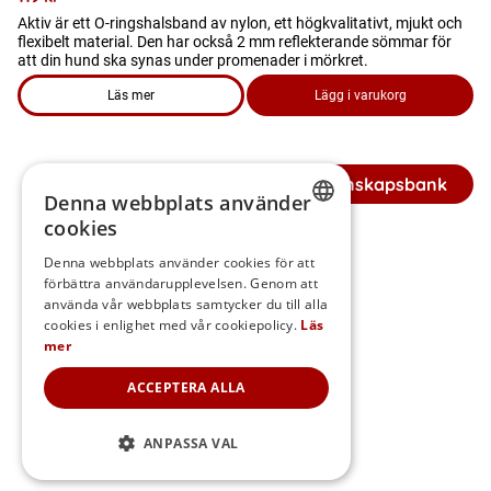
Aktiv är ett O-ringshalsband av nylon, ett högkvalitativt, mjukt och
flexibelt material. Den har också 2 mm reflekterande sömmar för
att din hund ska synas under promenader i mörkret.
Läs mer
Lägg i varukorg
om produkten Hundhalsband – Aktiv
Tillbaka till Kunskapsbank
Denna webbplats använder
cookies
SWEDISH
Denna webbplats använder cookies för att
förbättra användarupplevelsen. Genom att
FINNISH
använda vår webbplats samtycker du till alla
DANISH
cookies i enlighet med vår cookiepolicy.
Läs
mer
NORWEGIAN
ACCEPTERA ALLA
ANPASSA VAL