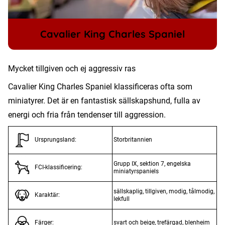
Cavalier King Charles Spaniel
Mycket tillgiven och ej aggressiv ras
Cavalier King Charles Spaniel klassificeras ofta som
miniatyrer. Det är en fantastisk sällskapshund, fulla av
energi och fria från tendenser till aggression.
Storbritannien
Ursprungsland:
Grupp IX, sektion 7, engelska
FCI-klassificering:
miniatyrspaniels
sällskaplig, tillgiven, modig, tålmodig,
Karaktär:
lekfull
svart och beige, trefärgad, blenheim
Färger: