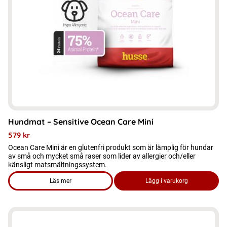
olika
alternativen
kan
väljas
på
produktsidan
Hundmat – Sensitive Ocean Care Mini
579
kr
Ocean Care Mini är en glutenfri produkt som är lämplig för hundar
av små och mycket små raser som lider av allergier och/eller
känsligt matsmältningssystem.
Läs mer
Lägg i varukorg
om produkten Hundmat – Sensitive Ocean Care Mini