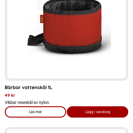
Bärbar vattenskål 1L
49
kr
Vikbar reseskål av nylon.
Läs mer
Lägg i varukorg
om produkten Bärbar vattenskål 1L
Den