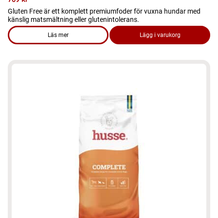
Gluten Free är ett komplett premiumfoder för vuxna hundar med
känslig matsmältning eller glutenintolerans.
Läs mer
Lägg i varukorg
om produkten Hundmat – Glutenfri 15kg