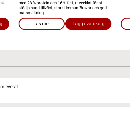
rsk
med 28 % protein och 16 % fett, utvecklat för att
stödja sund tillväxt, starkt immunförsvar och god
matsmältning.
rg
Läs mer
Lägg i varukorg
Fresh Hairball Control 2 KG bäst före 04.07.2026
om produkten FYND Hundmat - Puppy 15 k
emleverat