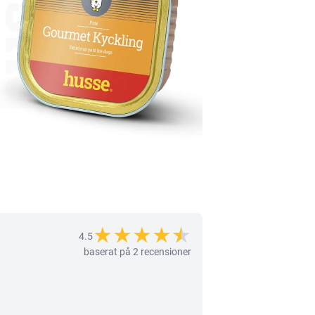
★
★
★
★
★
★
4.5
baserat på 2 recensioner