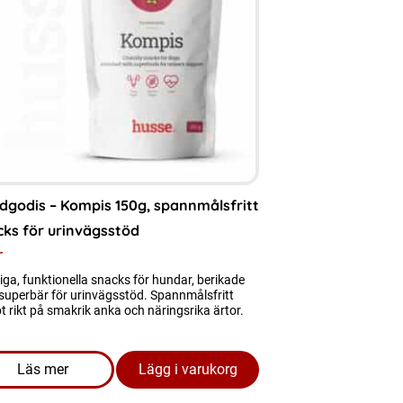
dgodis – Kompis 150g, spannmålsfritt
cks för urinvägsstöd
r
iga, funktionella snacks för hundar, berikade
superbär för urinvägsstöd. Spannmålsfritt
t rikt på smakrik anka och näringsrika ärtor.
Läs mer
Lägg i varukorg
 | Kyckling med Ris – Stöd för Leverfunktionen OBS kort datu
om produkten Hundgodis - Kompis 150g, spannmålsfritt 