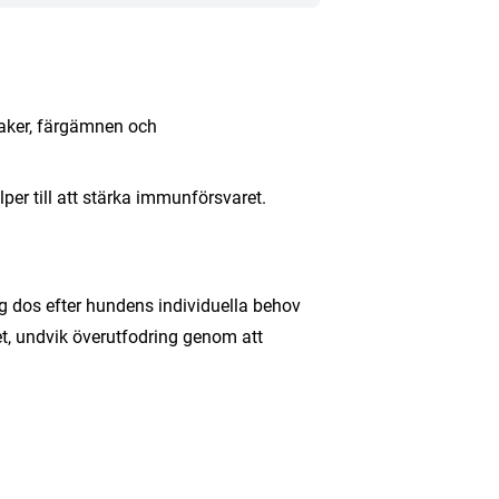
maker, färgämnen och
lper till att stärka immunförsvaret.
ig dos efter hundens individuella behov
et, undvik överutfodring genom att