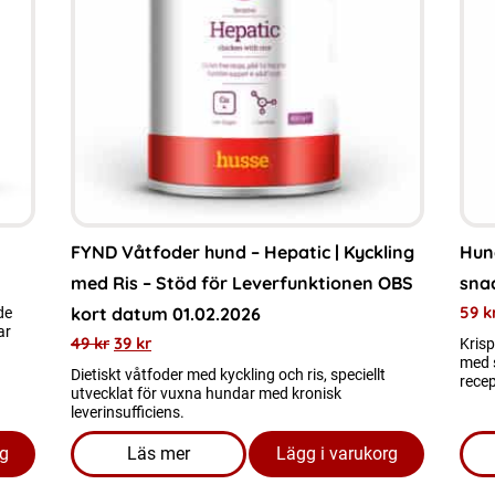
flera
varianter.
De
olika
alternativen
kan
väljas
på
FYND Våtfoder hund – Hepatic | Kyckling
Hun
produktsidan
med Ris – Stöd för Leverfunktionen OBS
sna
59
k
kort datum 01.02.2026
de
ar
49
kr
39
kr
Krisp
med 
Dietiskt våtfoder med kyckling och ris, speciellt
recep
utvecklat för vuxna hundar med kronisk
leverinsufficiens.
rg
Läs mer
Lägg i varukorg
dol 100g med lamm
om produkten FYND Våtfoder hund - Hepatic