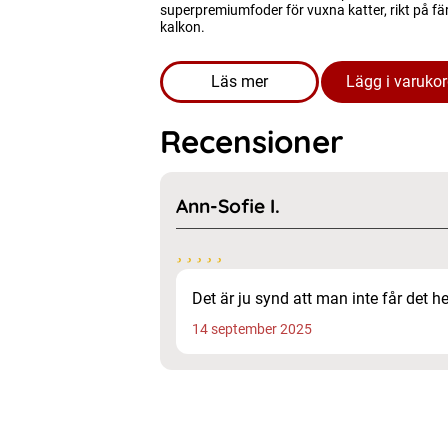
superpremiumfoder för vuxna katter, rikt på fä
kalkon.
Läs mer
Lägg i varuko
om produkten FYND Kattmat - 
Recensioner
Ann-Sofie I.
Det är ju synd att man inte får det h
14 september 2025