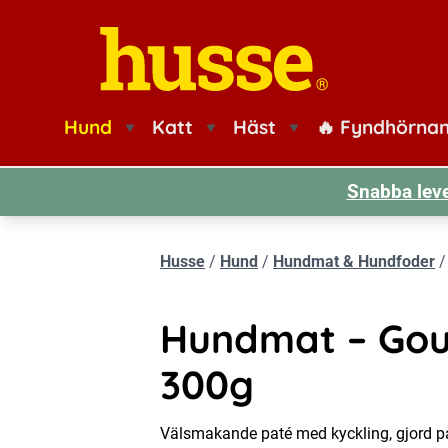
Husse logotyp
Hund
Katt
Häst
🔥 Fyndhörna
Snabba leve
Husse
/
Hund
/
Hundmat & Hundfoder
Hundmat – Gou
300g
Välsmakande paté med kyckling, gjord på