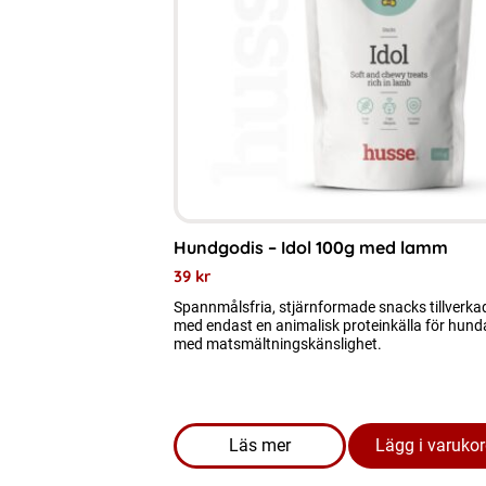
Hundgodis – Idol 100g med lamm
39
kr
Spannmålsfria, stjärnformade snacks tillverka
med endast en animalisk proteinkälla för hund
med matsmältningskänslighet.
Läs mer
Lägg i varuko
om produkten Hundgodis - I