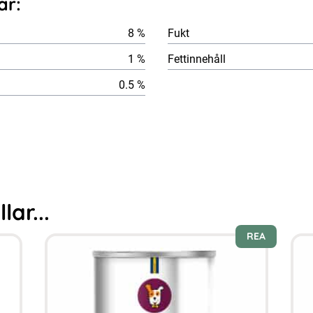
ar:
8 %
Fukt
1 %
Fettinnehåll
0.5 %
ar...
REA
Den
här
produkten
har