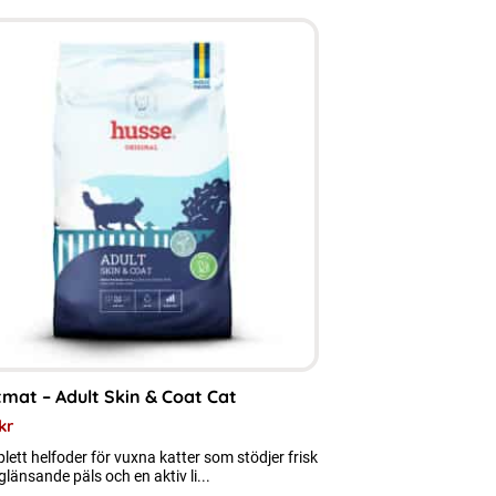
ukten
nter.
a
rnativen
as
mat – Adult Skin & Coat Cat
uktsidan
kr
ett helfoder för vuxna katter som stödjer frisk
glänsande päls och en aktiv li...