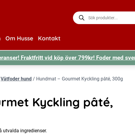
Produktsökning
n
Om Husse
Kontakt
ranser! Fraktfritt vid köp över 799kr! Foder med sve
/
Våtfoder hund
/
Hundmat – Gourmet Kyckling pâté, 300g
rmet Kyckling pâté,
 utvalda ingredienser.