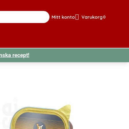
Mitt konto
Varukorg
0
Gå till sidan för mitt konto
Visa din varuk
nska recept!