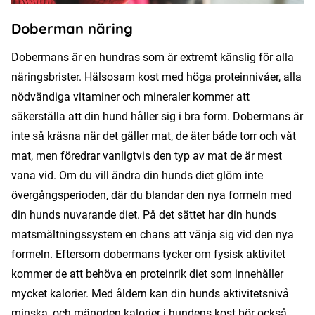
Doberman näring
Dobermans är en hundras som är extremt känslig för alla
näringsbrister. Hälsosam kost med höga proteinnivåer, alla
nödvändiga vitaminer och mineraler kommer att
säkerställa att din hund håller sig i bra form. Dobermans är
inte så kräsna när det gäller mat, de äter både torr och våt
mat, men föredrar vanligtvis den typ av mat de är mest
vana vid. Om du vill ändra din hunds diet glöm inte
övergångsperioden, där du blandar den nya formeln med
din hunds nuvarande diet. På det sättet har din hunds
matsmältningssystem en chans att vänja sig vid den nya
formeln. Eftersom dobermans tycker om fysisk aktivitet
kommer de att behöva en proteinrik diet som innehåller
mycket kalorier. Med åldern kan din hunds aktivitetsnivå
minska, och mängden kalorier i hundens kost bör också