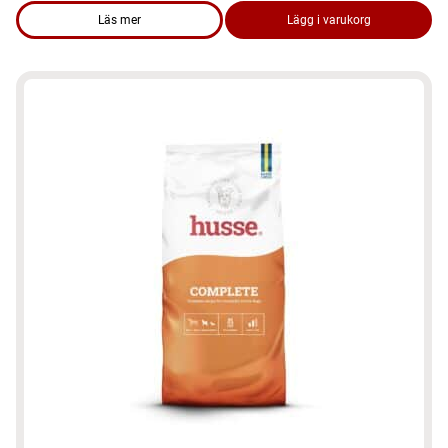
Läs mer
Lägg i varukorg
om produkten Smakprov hundmat – Gluten Free