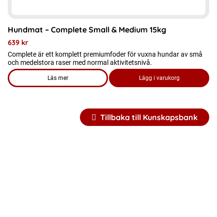
Hundmat – Complete Small & Medium 15kg
639
kr
Complete är ett komplett premiumfoder för vuxna hundar av små
och medelstora raser med normal aktivitetsnivå.
Läs mer
Lägg i varukorg
om produkten Hundmat – Complete Small & Medium 15kg
Tillbaka till Kunskapsbank