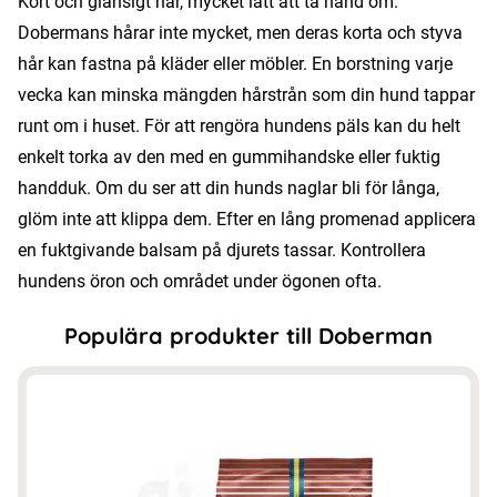
Kort och glansigt hår, mycket lätt att ta hand om.
Dobermans hårar inte mycket, men deras korta och styva
hår kan fastna på kläder eller möbler. En borstning varje
vecka kan minska mängden hårstrån som din hund tappar
runt om i huset. För att rengöra hundens päls kan du helt
enkelt torka av den med en gummihandske eller fuktig
handduk. Om du ser att din hunds naglar bli för långa,
glöm inte att klippa dem. Efter en lång promenad applicera
en fuktgivande balsam på djurets tassar. Kontrollera
hundens öron och området under ögonen ofta.
Populära produkter till Doberman