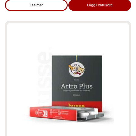
Läs mer
Lägg i varukorg
om produkten Hundmat – Sensitive Digest Giant 12,5 kg, gluten