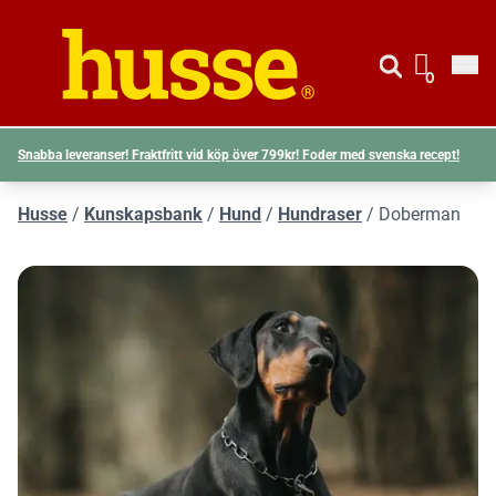
Gå till si
Husse logotyp
0
Visa d
Snabba leveranser! Fraktfritt vid köp över 799kr! Foder med svenska recept!
Husse
/
Kunskapsbank
/
Hund
/
Hundraser
/
Doberman