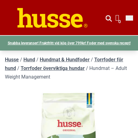
Gå till si
Husse logotyp
0
Visa d
Snabba leveranser! Fraktfritt vid köp över 799kr! Foder med svenska recept!
Husse
/
Hund
/
Hundmat & Hundfoder
/
Torrfoder för
hund
/
Torrfoder överviktiga hundar
/
Hundmat – Adult
Weight Management