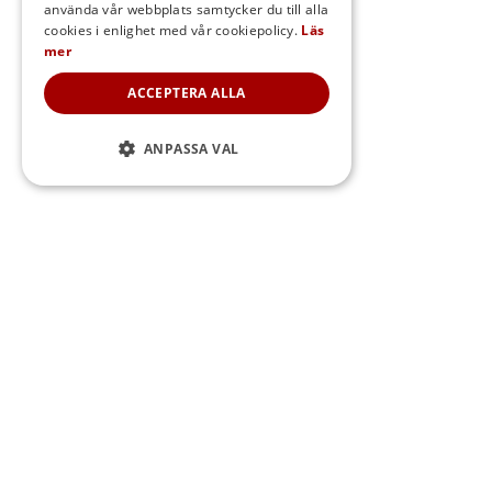
använda vår webbplats samtycker du till alla
DANISH
cookies i enlighet med vår cookiepolicy.
Läs
mer
NORWEGIAN
ACCEPTERA ALLA
ANPASSA VAL
Sidfot
WEBBPLATSEN