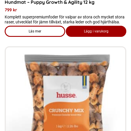
Hundmat – Puppy Growth & Agility 12 kg
799
kr
Komplett superpremiumfoder för valpar av stora och mycket stora
raser, utvecklat för jämn tillväxt, starka leder och god hjärthälsa.
Läs mer
Lägg i varukorg
om produkten Hundmat - Puppy Growth & Agility 12 kg