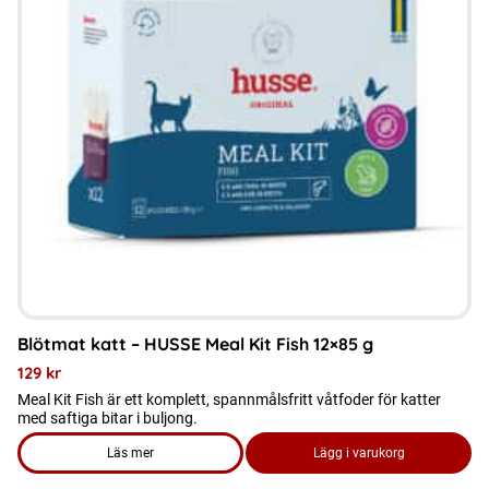
Blötmat katt – HUSSE Meal Kit Fish 12×85 g
129
kr
Meal Kit Fish är ett komplett, spannmålsfritt våtfoder för katter
med saftiga bitar i buljong.
Läs mer
Lägg i varukorg
om produkten Blötmat katt - HUSSE Meal Kit Fish 12x85 g