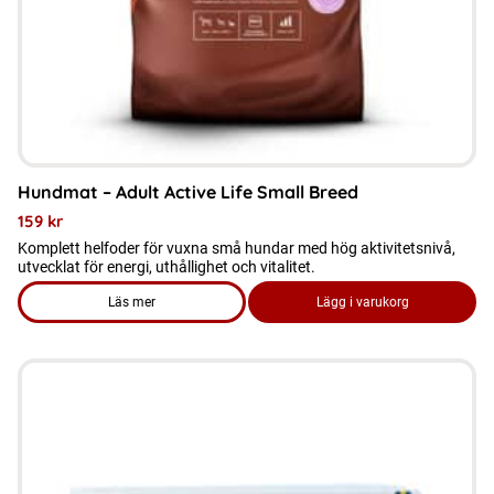
kan
väljas
på
produktsidan
Hundmat – Adult Active Life Small Breed
159
kr
Komplett helfoder för vuxna små hundar med hög aktivitetsnivå,
utvecklat för energi, uthållighet och vitalitet.
Läs mer
Lägg i varukorg
om produkten Hundmat - Adult Active Life Small Breed