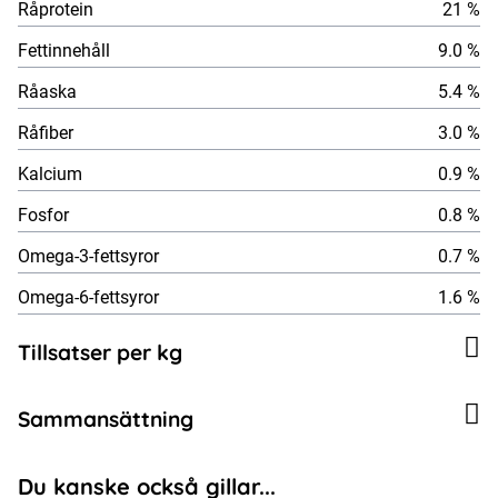
Råprotein
21 %
Fettinnehåll
9.0 %
Råaska
5.4 %
Råfiber
3.0 %
Kalcium
0.9 %
Fosfor
0.8 %
Omega-3-fettsyror
0.7 %
Omega-6-fettsyror
1.6 %
Tillsatser per kg
Sammansättning
Du kanske också gillar...