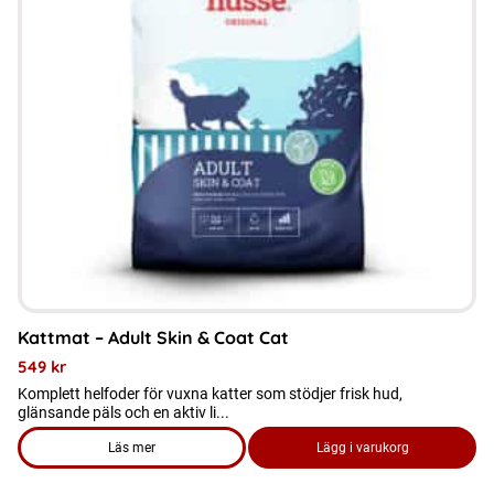
varianter.
De
olika
alternativen
kan
väljas
på
produktsidan
Kattmat – Adult Skin & Coat Cat
549
kr
Komplett helfoder för vuxna katter som stödjer frisk hud,
glänsande päls och en aktiv li...
Läs mer
Lägg i varukorg
om produkten Kattmat - Adult Skin & Coat Cat