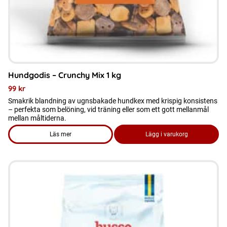
Hundgodis – Crunchy Mix 1 kg
99
kr
Smakrik blandning av ugnsbakade hundkex med krispig konsistens
– perfekta som belöning, vid träning eller som ett gott mellanmål
mellan måltiderna.
Läs mer
Lägg i varukorg
om produkten Hundgodis - Crunchy Mix 1 kg
Den
här
produkten
har
flera