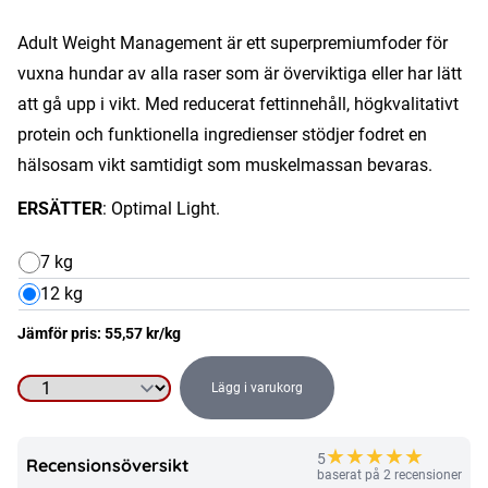
Adult Weight Management är ett superpremiumfoder för
vuxna hundar av alla raser som är överviktiga eller har lätt
att gå upp i vikt. Med reducerat fettinnehåll, högkvalitativt
protein och funktionella ingredienser stödjer fodret en
hälsosam vikt samtidigt som muskelmassan bevaras.
ERSÄTTER
: Optimal Light.
7 kg
12 kg
Jämför pris:
55,57
kr
/kg
Lägg i varukorg
Hundmat
-
★
★
★
★
★
5
Adult
Recensionsöversikt
baserat på 2 recensioner