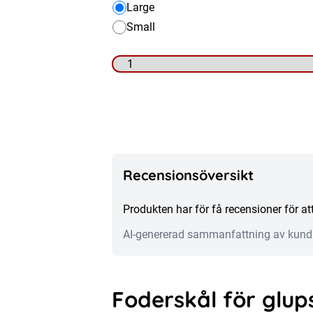
Large
Small
Glupska
-
Hundskål
mängd
Recensionsöversikt
Produkten har för få recensioner för 
AI-genererad sammanfattning av kund
Foderskål för glu