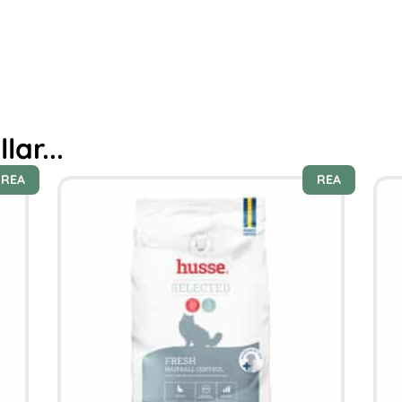
ar...
REA
REA