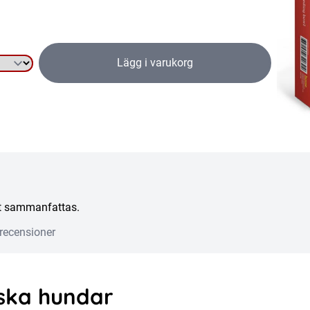
Lägg i varukorg
att sammanfattas.
recensioner
pska hundar