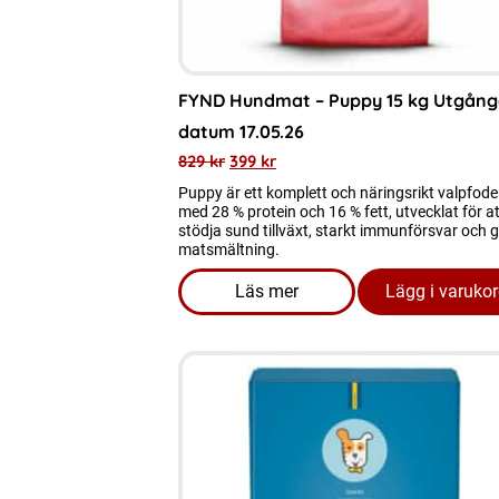
FYND Hundmat – Puppy 15 kg Utgång
datum 17.05.26
829
kr
399
kr
Puppy är ett komplett och näringsrikt valpfode
med 28 % protein och 16 % fett, utvecklat för at
stödja sund tillväxt, starkt immunförsvar och 
matsmältning.
Läs mer
Lägg i varuko
om produkten FYND Hundmat 