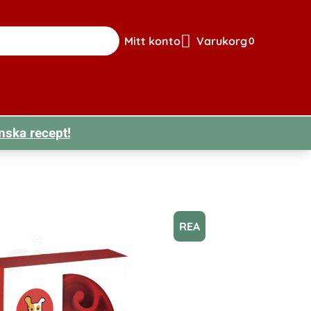
Mitt konto
Varukorg
0
Gå till sidan för mitt konto
Visa din varuk
nska recept!
REA