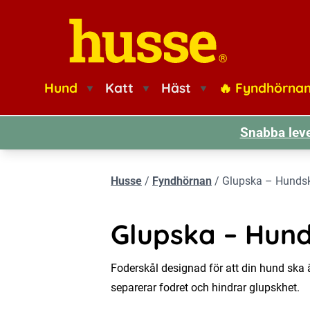
Husse logotyp
Hund
Katt
Häst
🔥 Fyndhörna
Snabba leve
Husse
/
Fyndhörnan
/
Glupska – Hunds
Glupska – Hund
Foderskål designad för att din hund ska 
separerar fodret och hindrar glupskhet.