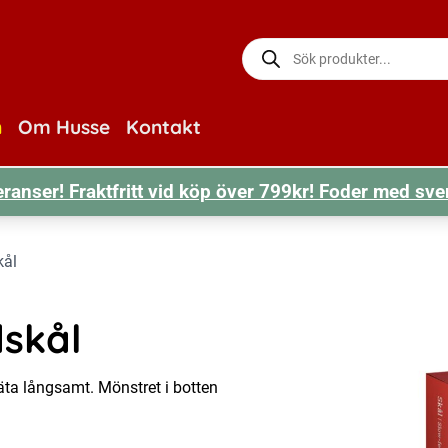
Produktsökning
n
Om Husse
Kontakt
ranser! Fraktfritt vid köp över 799kr! Foder med sve
kål
skål
äta långsamt. Mönstret i botten