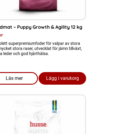
dmat – Puppy Growth & Agility 12 kg
kr
lett superpremiumfoder för valpar av stora
ycket stora raser, utvecklat för jämn tillväxt,
a leder och god hjärthälsa.
Läs mer
Lägg i varukorg
l Control 2 KG bäst före 04.07.2026
om produkten Hundmat - Puppy Growth & Agility 12 kg
ukten