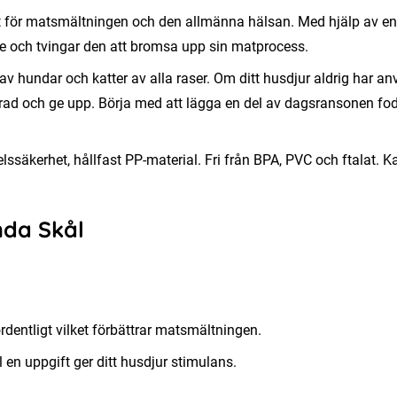
tigt för matsmältningen och den allmänna hälsan. Med hjälp av e
e och tvingar den att bromsa upp sin matprocess.
hundar och katter av alla raser. Om ditt husdjur aldrig har anv
trerad och ge upp. Börja med att lägga en del av dagsransonen fod
elssäkerhet, hållfast PP-material. Fri från BPA, PVC och ftalat. 
nda Skål
dentligt vilket förbättrar matsmältningen.
 en uppgift ger ditt husdjur stimulans.