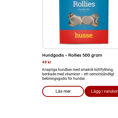
Hundgodis – Rollies 500 gram
49
kr
Knapriga hundkex med smakrik köttfyllning,
berikade med vitaminer – ett oemotståndligt
belöningsgodis för hundar.
Läs mer
Lägg i varuko
om produkten Hundgodis - Ro