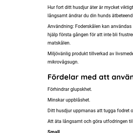
Hur fort ditt husdjur äter är mycket vik
långsamt ändrar du din hunds ätbeteend
Användning: Foderskålen kan användas av 
hjälp första gången för att inte bli frus
matskålen.
Miljövänlig produkt tillverkad av livsmed
mikrovågsugn.
Fördelar med att anvä
Förhindrar glupskhet.
Minskar uppblåshet.
Ditt husdjur uppmanas att tugga fodret or
Att äta långsamt och göra utfodringen till
Small