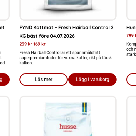
et
FYND Kattmat – Fresh Hairball Control 2
Hun
799
KG bäst före 04.07.2026
239
kr
169
kr
Komp
och m
r
Fresh Hairball Control är ett spannmålsfritt
stark
t
superpremiumfoder för vuxna katter, rikt på färsk
god
kalkon.
rg
Läs mer
Lägg i varukorg
- Puppy 15 kg Utgånget datum 17.05.26
om produkten FYND Kattmat - Fresh Hairbal
Den
Den
här
här
produkten
prod
har
har
flera
flera