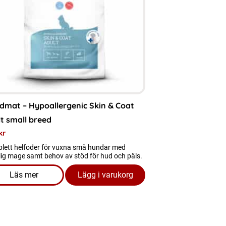
nter.
a
rnativen
as
dmat – Hypoallergenic Skin & Coat
uktsidan
t small breed
kr
lett helfoder för vuxna små hundar med
lig mage samt behov av stöd för hud och päls.
Läs mer
Lägg i varukorg
Cat
om produkten Hundmat - Hypoallergenic Skin & Coat Adul