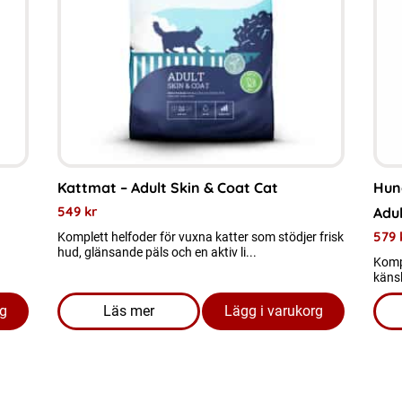
varianter.
varia
De
De
olika
olik
alternativen
alte
kan
kan
väljas
välj
på
på
Kattmat – Adult Skin & Coat Cat
Hun
produktsidan
prod
549
kr
Adul
579
Komplett helfoder för vuxna katter som stödjer frisk
hud, glänsande päls och en aktiv li...
Komp
käns
rg
Läs mer
Lägg i varukorg
llies 500 gram
om produkten Kattmat - Adult Skin & Coat 