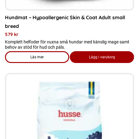
Hundmat – Hypoallergenic Skin & Coat Adult small
breed
579
kr
Komplett helfoder för vuxna små hundar med känslig mage samt
behov av stöd för hud och päls.
Läs mer
Lägg i varukorg
om produkten Hundmat - Hypoallergenic Skin & Coat Adult s
Den
här
produkten
har
flera
varianter.
De
olika