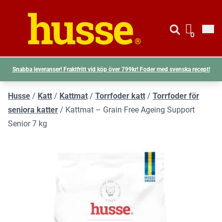
Gå till si
Husse logotyp
0
Visa d
Snabba leveranser! Fraktfritt vid köp över 799kr! Foder med svenska recept!
Husse
/
Katt
/
Kattmat
/
Torrfoder katt
/
Torrfoder för
seniora katter
/
Kattmat – Grain Free Ageing Support
Senior 7 kg