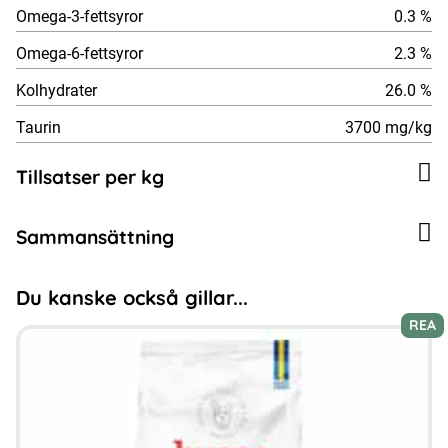
Omega-3-fettsyror
0.3 %
Omega-6-fettsyror
2.3 %
Kolhydrater
26.0 %
Taurin
3700 mg/kg
Tillsatser per kg
Sammansättning
Du kanske också gillar...
REA