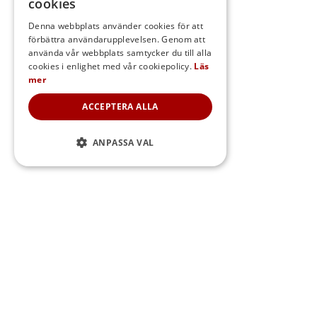
cookies
SWEDISH
Denna webbplats använder cookies för att
förbättra användarupplevelsen. Genom att
FINNISH
använda vår webbplats samtycker du till alla
DANISH
cookies i enlighet med vår cookiepolicy.
Läs
mer
NORWEGIAN
ACCEPTERA ALLA
ANPASSA VAL
Sidfot