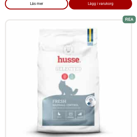
Läs mer
Lägg i varukorg
om produkten FYND Hundmat - Puppy 15 kg Utgånget datum
REA