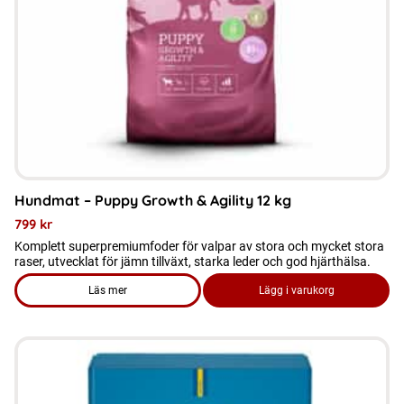
Hundmat – Puppy Growth & Agility 12 kg
799
kr
Komplett superpremiumfoder för valpar av stora och mycket stora
raser, utvecklat för jämn tillväxt, starka leder och god hjärthälsa.
Läs mer
Lägg i varukorg
om produkten Hundmat - Puppy Growth & Agility 12 kg