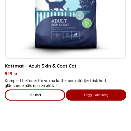
alternativen
kan
väljas
på
produktsidan
Kattmat – Adult Skin & Coat Cat
549
kr
Komplett helfoder för vuxna katter som stödjer frisk hud,
glänsande päls och en aktiv li...
Läs mer
Lägg i varukorg
om produkten Kattmat - Adult Skin & Coat Cat