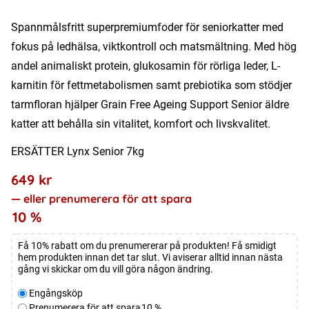
Spannmålsfritt superpremiumfoder för seniorkatter med
fokus på ledhälsa, viktkontroll och matsmältning. Med hög
andel animaliskt protein, glukosamin för rörliga leder, L-
karnitin för fettmetabolismen samt prebiotika som stödjer
tarmfloran hjälper Grain Free Ageing Support Senior äldre
katter att behålla sin vitalitet, komfort och livskvalitet.
ERSÄTTER Lynx Senior 7kg
649
kr
—
eller prenumerera för att spara
10 %
Få 10% rabatt om du prenumererar på produkten! Få smidigt
hem produkten innan det tar slut. Vi aviserar alltid innan nästa
gång vi skickar om du vill göra någon ändring.
Välj
Engångsköp
typ
Prenumerera för att spara
10 %