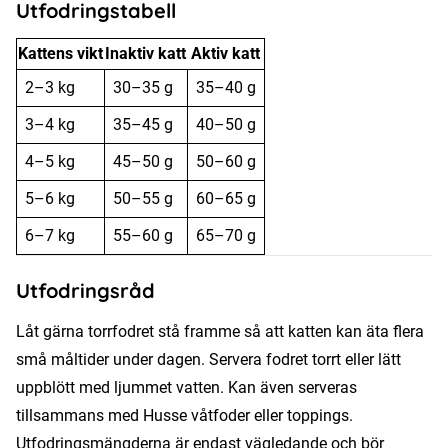
Utfodringstabell
Kattens vikt
Inaktiv katt
Aktiv katt
2–3 kg
30–35 g
35–40 g
3–4 kg
35–45 g
40–50 g
4–5 kg
45–50 g
50–60 g
5–6 kg
50–55 g
60–65 g
6–7 kg
55–60 g
65–70 g
Utfodringsråd
Låt gärna torrfodret stå framme så att katten kan äta flera
små måltider under dagen. Servera fodret torrt eller lätt
uppblött med ljummet vatten. Kan även serveras
tillsammans med Husse våtfoder eller toppings.
Utfodringsmängderna är endast vägledande och bör