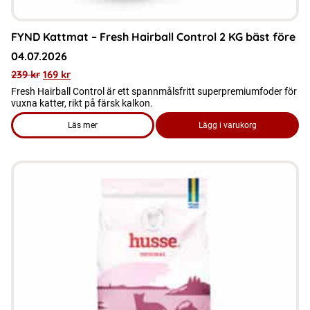
FYND Kattmat – Fresh Hairball Control 2 KG bäst före
04.07.2026
239
kr
169
kr
Fresh Hairball Control är ett spannmålsfritt superpremiumfoder för
vuxna katter, rikt på färsk kalkon.
Läs mer
Lägg i varukorg
om produkten FYND Kattmat - Fresh Hairball Control 2 KG bä