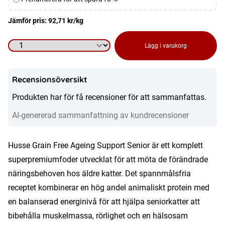
av
köp
Jämför pris:
92,71
kr
/kg
Kattmat
Lägg i varukorg
-
Grain
Recensionsöversikt
Free
Produkten har för få recensioner för att sammanfattas.
Ageing
Support
AI-genererad sammanfattning av kundrecensioner
Senior
7
Husse Grain Free Ageing Support Senior är ett komplett
kg
superpremiumfoder utvecklat för att möta de förändrade
mängd
näringsbehoven hos äldre katter. Det spannmålsfria
receptet kombinerar en hög andel animaliskt protein med
en balanserad energinivå för att hjälpa seniorkatter att
bibehålla muskelmassa, rörlighet och en hälsosam