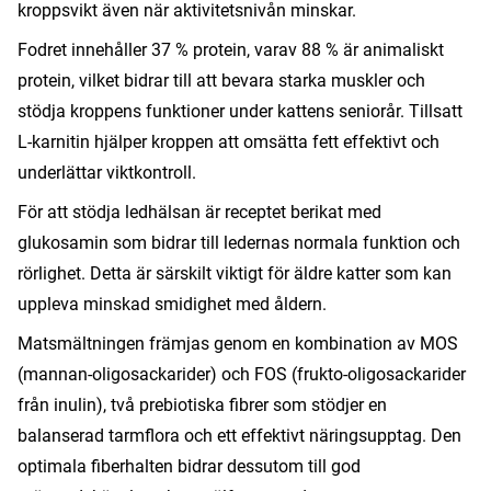
kroppsvikt även när aktivitetsnivån minskar.
Fodret innehåller 37 % protein, varav 88 % är animaliskt
protein, vilket bidrar till att bevara starka muskler och
stödja kroppens funktioner under kattens seniorår. Tillsatt
L-karnitin hjälper kroppen att omsätta fett effektivt och
underlättar viktkontroll.
För att stödja ledhälsan är receptet berikat med
glukosamin som bidrar till ledernas normala funktion och
rörlighet. Detta är särskilt viktigt för äldre katter som kan
uppleva minskad smidighet med åldern.
Matsmältningen främjas genom en kombination av MOS
(mannan-oligosackarider) och FOS (frukto-oligosackarider
från inulin), två prebiotiska fibrer som stödjer en
balanserad tarmflora och ett effektivt näringsupptag. Den
optimala fiberhalten bidrar dessutom till god