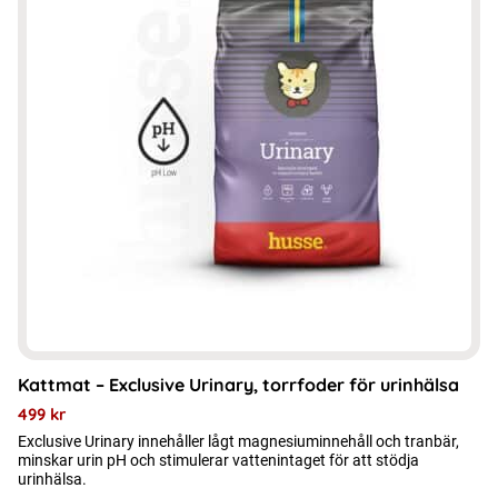
har
flera
varianter.
De
olika
alternativen
kan
väljas
på
produktsidan
Kattmat – Exclusive Urinary, torrfoder för urinhälsa
499
kr
Exclusive Urinary innehåller lågt magnesiuminnehåll och tranbär,
minskar urin pH och stimulerar vattenintaget för att stödja
urinhälsa.