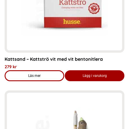
Kattsand – Kattströ vit med vit bentonitlera
279
kr
Läs mer
Lägg i varukorg
om produkten Kattsand – Kattströ vit med vit bentonitlera