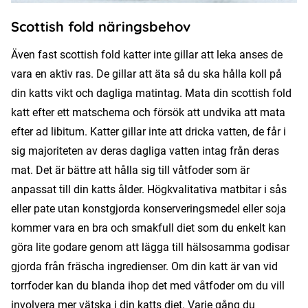
Scottish fold näringsbehov
Även fast scottish fold katter inte gillar att leka anses de
vara en aktiv ras. De gillar att äta så du ska hålla koll på
din katts vikt och dagliga matintag. Mata din scottish fold
katt efter ett matschema och försök att undvika att mata
efter ad libitum. Katter gillar inte att dricka vatten, de får i
sig majoriteten av deras dagliga vatten intag från deras
mat. Det är bättre att hålla sig till våtfoder som är
anpassat till din katts ålder. Högkvalitativa matbitar i sås
eller pate utan konstgjorda konserveringsmedel eller soja
kommer vara en bra och smakfull diet som du enkelt kan
göra lite godare genom att lägga till hälsosamma godisar
gjorda från fräscha ingredienser. Om din katt är van vid
torrfoder kan du blanda ihop det med våtfoder om du vill
involvera mer vätska i din katts diet. Varje gång du