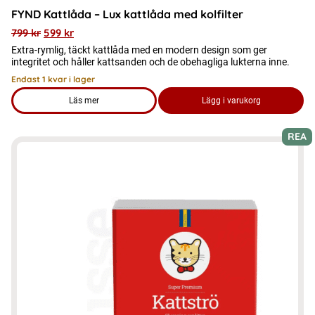
FYND Kattlåda – Lux kattlåda med kolfilter
799
kr
599
kr
Extra-rymlig, täckt kattlåda med en modern design som ger
integritet och håller kattsanden och de obehagliga lukterna inne.
Endast 1 kvar i lager
Läs mer
Lägg i varukorg
om produkten FYND Kattlåda – Lux kattlåda med kolfilter
REA
Den
här
produkten
har
flera
varianter.
De
olika
alternativen