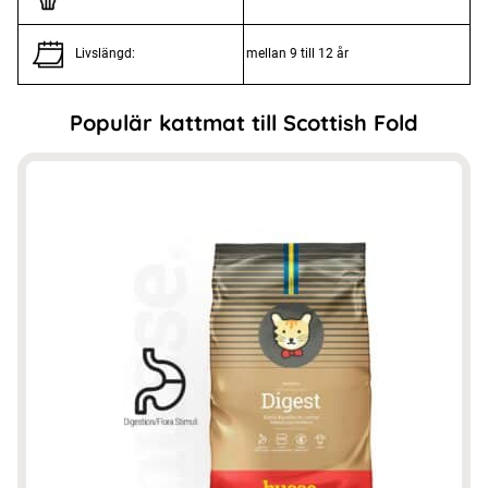
mellan 9 till 12 år
Livslängd:
Populär kattmat till Scottish Fold
Den
här
produkten
har
flera
varianter.
De
olika
alternativen
kan
väljas