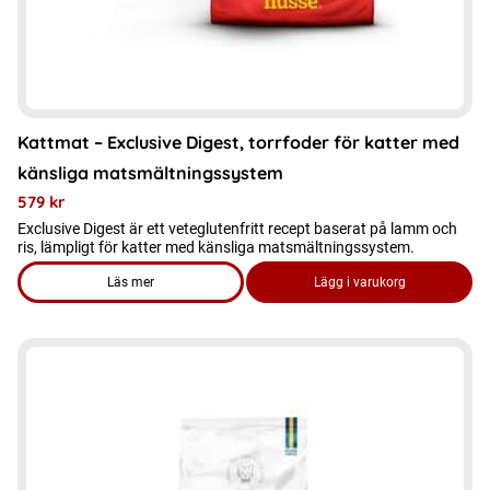
på
produktsidan
Kattmat – Exclusive Digest, torrfoder för katter med
känsliga matsmältningssystem
579
kr
Exclusive Digest är ett veteglutenfritt recept baserat på lamm och
ris, lämpligt för katter med känsliga matsmältningssystem.
Läs mer
Lägg i varukorg
om produkten Kattmat – Exclusive Digest, torrfoder för kat
Den
här
produkten
har
flera