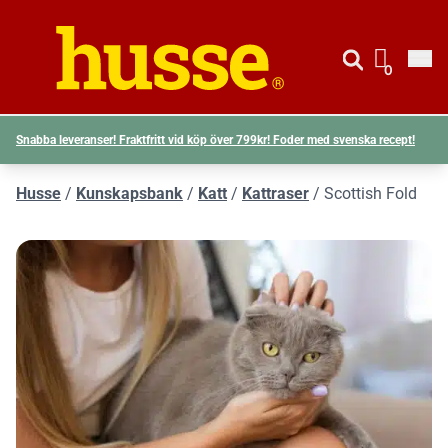
Gå till si
Husse logotyp
0
Visa d
Snabba leveranser! Fraktfritt vid köp över 799kr! Foder med svenska recept!
Husse
/
Kunskapsbank
/
Katt
/
Kattraser
/
Scottish Fold