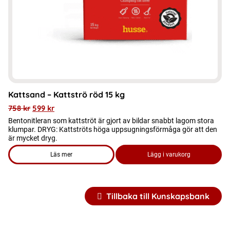
kan
väljas
på
produktsidan
Kattsand – Kattströ röd 15 kg
758
kr
599
kr
Bentonitleran som kattströt är gjort av bildar snabbt lagom stora
klumpar. DRYG: Kattströts höga uppsugningsförmåga gör att den
är mycket dryg.
Läs mer
Lägg i varukorg
om produkten Kattsand – Kattströ röd 15 kg
Tillbaka till Kunskapsbank