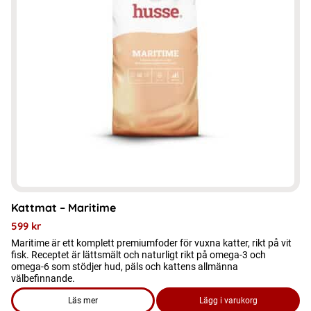
varianter.
De
olika
alternativen
kan
väljas
på
produktsidan
Kattmat – Maritime
599
kr
Maritime är ett komplett premiumfoder för vuxna katter, rikt på vit
fisk. Receptet är lättsmält och naturligt rikt på omega-3 och
omega-6 som stödjer hud, päls och kattens allmänna
välbefinnande.
Läs mer
Lägg i varukorg
om produkten Kattmat – Maritime