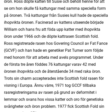
öron. Ross döpte katten till Susie och behöll henne för att
se om hon skulle få kattungar med samma speciella form
på öronen. Två kattungar från Susies kull hade de speciella
ihopvikta öronen. Facinerad av kattens utseende började
William och hans fru att föda upp katter med ihopvikta
öron under 1966 och de döpte kattrasen Scottish fold.
Ross registrerade rasen hos Govering Council av Fat Fance
(GCVF) och han hade en genetiker Pat Turner som följde
med honom för att arbeta med avels programmet. Under
de första tre åren föddes 76 kattungar varav 42 med
öronen ihopvikta och de återstående 34 med raka öron.
Trots sin charm accepterades inte Scottish fold rasen för
visning i Europa. Ännu värre, 1971 tog GCCF tillbaka
rasregistreringarna av rasen på grund av deformitet i
lemmar och svans hos vissa katter och oro för genetiska
svårigheter och öron problem. 1977 fick Scottish Fold sin