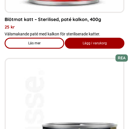
Blötmat katt – Sterilised, paté kalkon, 400g
25
kr
Välsmakande paté med kalkon för steriliserade katter.
Läs mer
Lägg i varukorg
om produkten Blötmat katt - Sterilised, paté kalkon, 400g
REA
Den
här
produkten
har
flera
varianter.
De
olika
alternativen