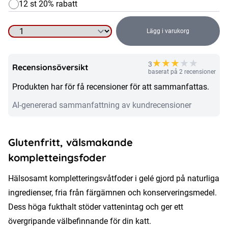
12 st 20% rabatt
Lägg i varukorg
Makrill
i
★
★
★
★
★
3
gelé,
Recensionsöversikt
baserat på 2 recensioner
80g
Produkten har för få recensioner för att sammanfattas.
mängd
AI-genererad sammanfattning av kundrecensioner
Glutenfritt, välsmakande
kompletteingsfoder
Hälsosamt kompletteringsvåtfoder i gelé gjord på naturliga
ingredienser, fria från färgämnen och konserveringsmedel.
Dess höga fukthalt stöder vattenintag och ger ett
övergripande välbefinnande för din katt.