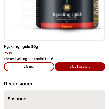
kan
väljas
på
produktsidan
Kyckling i gelé 80g
25
kr
Läcker kyckling och tonfisk i gelé.
Läs mer
Lägg i varukorg
om produkten Kyckling i gelé 80g
Recensioner
Susanne