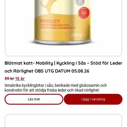
Blötmat katt- Mobility | Kyckling i Sås – Stöd för Leder
och Rörlighet OBS UTG DATUM 05.08.26
39
kr
15
kr
Smakrika kycklingbitar i sås, berikade med glukosamin och
kondroitin för att stödja friska leder och ökad rörlighet.
Läs mer
Lägg i varukorg
om produkten Blötmat katt- Mobility | Kyckling i Sås – Stöd