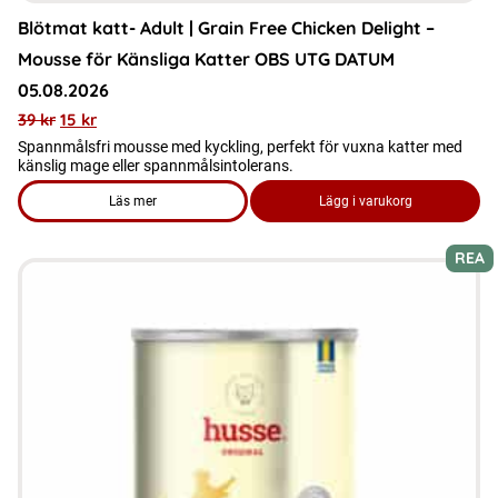
Blötmat katt- Adult | Grain Free Chicken Delight –
Mousse för Känsliga Katter OBS UTG DATUM
05.08.2026
39
kr
15
kr
Spannmålsfri mousse med kyckling, perfekt för vuxna katter med
känslig mage eller spannmålsintolerans.
Läs mer
Lägg i varukorg
om produkten Blötmat katt- Adult | Grain Free Chicken Deli
REA