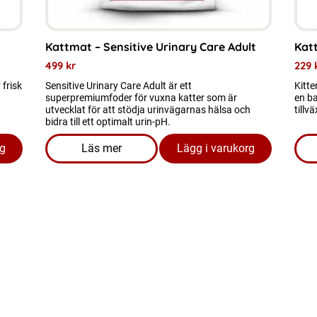
väljas
på
Kattmat – Sensitive Urinary Care Adult
Katt
produktsidan
499
kr
229
 frisk
Sensitive Urinary Care Adult är ett
Kitte
superpremiumfoder för vuxna katter som är
en ba
utvecklat för att stödja urinvägarnas hälsa och
tillv
bidra till ett optimalt urin-pH.
rg
Läs mer
Lägg i varukorg
 Skin & Coat Cat
om produkten Kattmat - Sensitive Urinary C