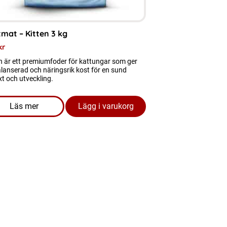
mat – Kitten 3 kg
kr
n är ett premiumfoder för kattungar som ger
lanserad och näringsrik kost för en sund
äxt och utveckling.
Läs mer
Lägg i varukorg
are Adult
om produkten Kattmat - Kitten 3 kg