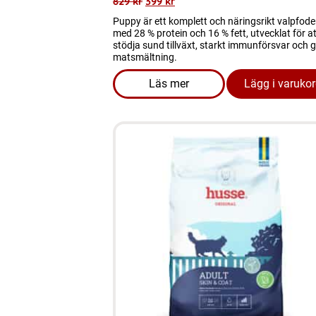
829
kr
399
kr
Puppy är ett komplett och näringsrikt valpfode
med 28 % protein och 16 % fett, utvecklat för at
stödja sund tillväxt, starkt immunförsvar och 
matsmältning.
Läs mer
Lägg i varuko
om produkten FYND Hundmat 
Den
här
produkten
har
flera
varianter.
De
olika
alternativen
kan