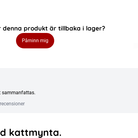
 denna produkt är tillbaka i lager?
Påminn mig
att sammanfattas.
recensioner
ed kattmynta.