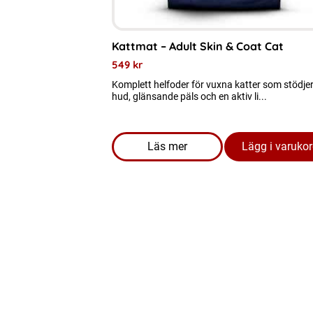
väljas
på
Kattmat – Adult Skin & Coat Cat
produktsidan
549
kr
Komplett helfoder för vuxna katter som stödjer
hud, glänsande päls och en aktiv li...
Läs mer
Lägg i varuko
om produkten Kattmat - Adult