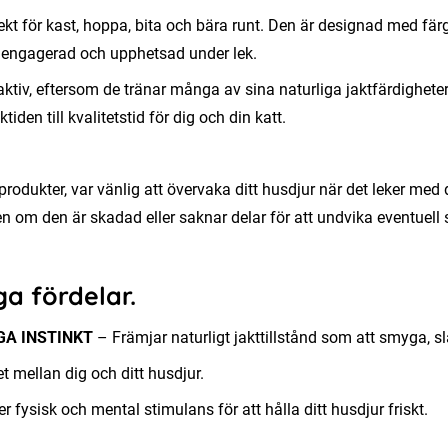
 perfekt för kast, hoppa, bita och bära runt. Den är designad med 
tt engagerad och upphetsad under lek.
t aktiv, eftersom de tränar många av sina naturliga jaktfärdighet
tiden till kvalitetstid för dig och din katt.
produkter, var vänlig att övervaka ditt husdjur när det leker med
n om den är skadad eller saknar delar för att undvika eventuell 
a fördelar.
GA INSTINKT
– Främjar naturligt jakttillstånd som att smyga, s
 mellan dig och ditt husdjur.
r fysisk och mental stimulans för att hålla ditt husdjur friskt.