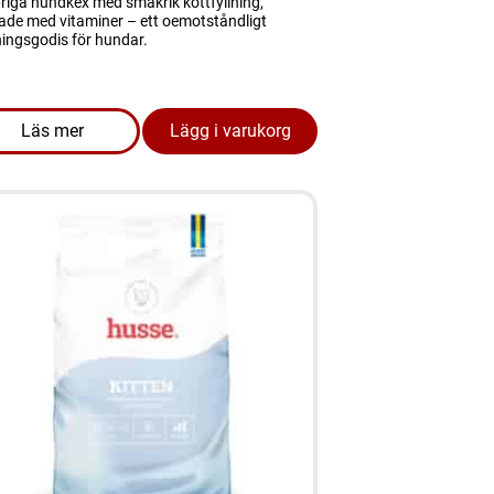
riga hundkex med smakrik köttfyllning,
ade med vitaminer – ett oemotståndligt
ingsgodis för hundar.
Läs mer
Lägg i varukorg
l Control 2 KG bäst före 04.07.2026
om produkten Hundgodis - Rollies 500 gram