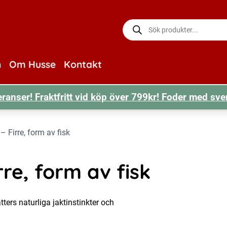
Produktsökning
n
Om Husse
Kontakt
ranser! Fraktfritt vid köp över 799kr! Foder med sve
– Firre, form av fisk
rre, form av fisk
tters naturliga jaktinstinkter och