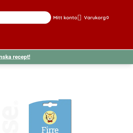
Mitt konto
Varukorg
0
Gå till sidan för mitt konto
Visa din varuk
nska recept!