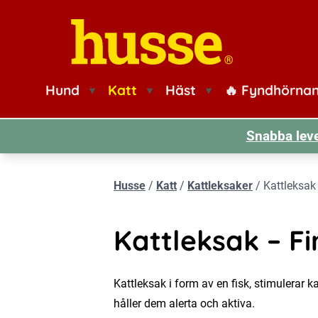
Husse logotyp
Hund
Katt
Häst
🔥 Fyndhörna
Snabba leve
Husse
/
Katt
/
Kattleksaker
/
Kattleksak 
Kattleksak – Fi
Kattleksak i form av en fisk, stimulerar ka
håller dem alerta och aktiva.