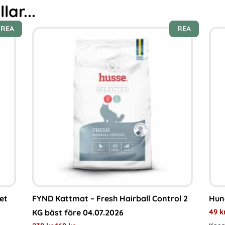
ar...
REA
REA
et
FYND Kattmat – Fresh Hairball Control 2
Hun
49
k
KG bäst före 04.07.2026