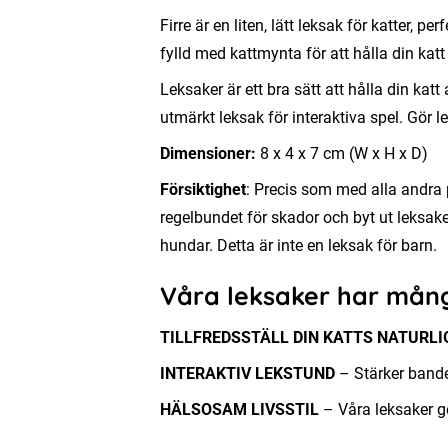
Firre är en liten, lätt leksak för katter,
fylld med kattmynta för att hålla din ka
Leksaker är ett bra sätt att hålla din kat
utmärkt leksak för interaktiva spel. Gör lek
Dimensioner:
8 x 4 x 7 cm (W x H x D)
Försiktighet
: Precis som med alla andra 
regelbundet för skador och byt ut leksake
hundar. Detta är inte en leksak för barn.
Våra leksaker har mång
TILLFREDSSTÄLL DIN KATTS NATURLI
INTERAKTIV LEKSTUND
– Stärker bandet
HÄLSOSAM LIVSSTIL
– Våra leksaker ge