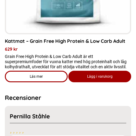
på
produktsidan
Kattmat – Grain Free High Protein & Low Carb Adult
629
kr
Grain Free High Protein & Low Carb Adult är ett
superpremiumfoder för vuxna katter med hög proteinhalt och låg
kolhydrathalt, utvecklat för att stödja vitalitet och en aktiv livsstil.
Läs mer
Lägg i varukorg
om produkten Kattmat - Grain Free High Protein & Low Carb 
Recensioner
Pernilla Ståhle