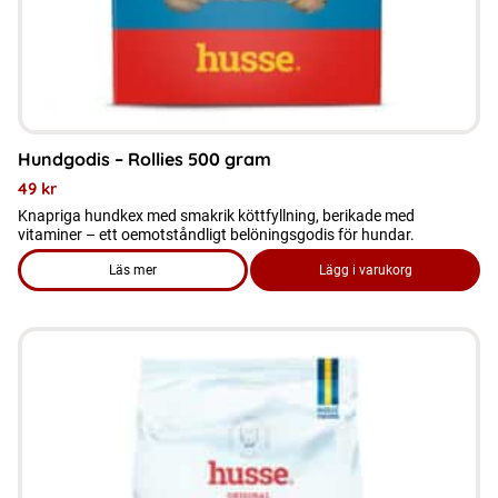
Hundgodis – Rollies 500 gram
49
kr
Knapriga hundkex med smakrik köttfyllning, berikade med
vitaminer – ett oemotståndligt belöningsgodis för hundar.
Läs mer
Lägg i varukorg
om produkten Hundgodis - Rollies 500 gram
Den
här
produkten
har
flera
varianter.