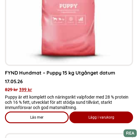
FYND Hundmat – Puppy 15 kg Utgånget datum
17.05.26
829
kr
399
kr
Puppy är ett komplett och näringsrikt valpfoder med 28 % protein
och 16 % fett, utvecklat för att stödja sund tillväxt, starkt
immunförsvar och god matsmältning.
Läs mer
Lägg i varukorg
om produkten FYND Hundmat - Puppy 15 kg Utgånget datum
REA