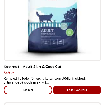
De
olika
alternativen
kan
väljas
på
produktsidan
Kattmat – Adult Skin & Coat Cat
549
kr
Komplett helfoder för vuxna katter som stödjer frisk hud,
glänsande päls och en aktiv li...
Läs mer
Lägg i varukorg
om produkten Kattmat - Adult Skin & Coat Cat
Den