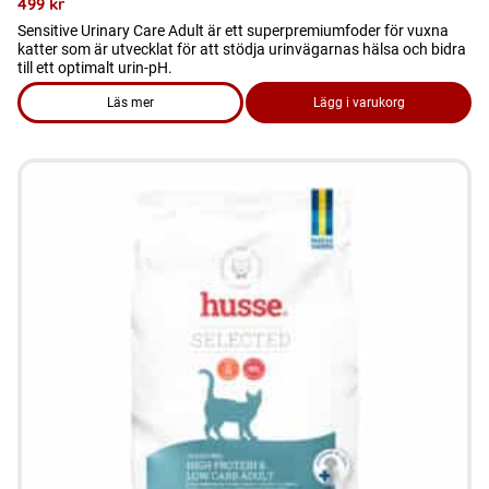
499
kr
Sensitive Urinary Care Adult är ett superpremiumfoder för vuxna
katter som är utvecklat för att stödja urinvägarnas hälsa och bidra
till ett optimalt urin-pH.
Läs mer
Lägg i varukorg
om produkten Kattmat - Sensitive Urinary Care Adult
Den
här
produkten
har
flera
varianter.
De
olika
alternativen
kan
väljas