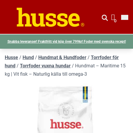
Gå till si
Husse logotyp
0
Visa d
Snabba leveranser! Fraktfritt vid köp över 799kr! Foder med svenska recept!
Husse
/
Hund
/
Hundmat & Hundfoder
/
Torrfoder för
hund
/
Torrfoder vuxna hundar
/
Hundmat – Maritime 15
kg | Vit fisk – Naturlig källa till omega-3