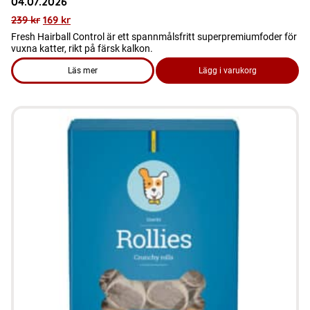
04.07.2026
239
kr
169
kr
Fresh Hairball Control är ett spannmålsfritt superpremiumfoder för
vuxna katter, rikt på färsk kalkon.
Läs mer
Lägg i varukorg
om produkten FYND Kattmat - Fresh Hairball Control 2 KG bä