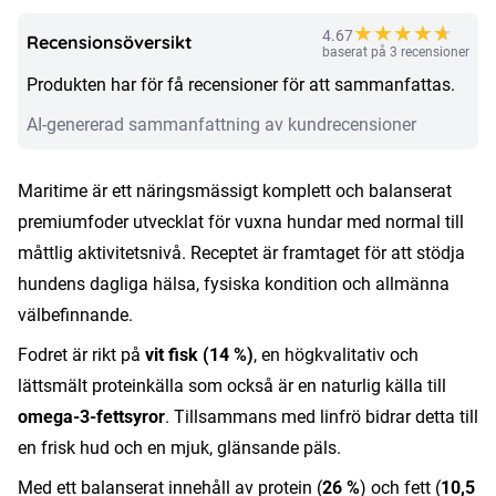
★
★
★
★
★
★
4.67
Recensionsöversikt
baserat på 3 recensioner
Produkten har för få recensioner för att sammanfattas.
AI-genererad sammanfattning av kundrecensioner
Maritime är ett näringsmässigt komplett och balanserat
premiumfoder utvecklat för vuxna hundar med normal till
måttlig aktivitetsnivå. Receptet är framtaget för att stödja
hundens dagliga hälsa, fysiska kondition och allmänna
välbefinnande.
Fodret är rikt på
vit fisk (14 %)
, en högkvalitativ och
lättsmält proteinkälla som också är en naturlig källa till
omega-3-fettsyror
. Tillsammans med linfrö bidrar detta till
en frisk hud och en mjuk, glänsande päls.
Med ett balanserat innehåll av protein (
26 %
) och fett (
10,5