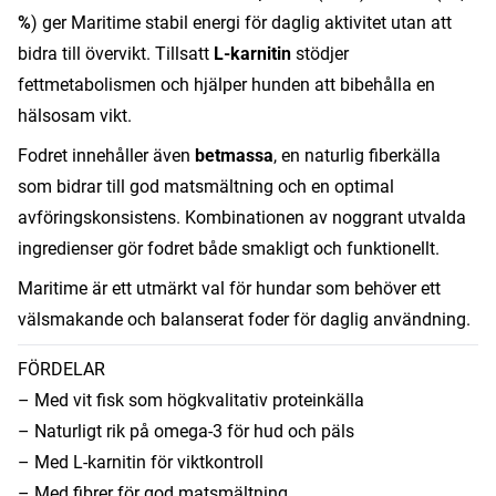
%
) ger Maritime stabil energi för daglig aktivitet utan att
bidra till övervikt. Tillsatt
L-karnitin
stödjer
fettmetabolismen och hjälper hunden att bibehålla en
hälsosam vikt.
Fodret innehåller även
betmassa
, en naturlig fiberkälla
som bidrar till god matsmältning och en optimal
avföringskonsistens. Kombinationen av noggrant utvalda
ingredienser gör fodret både smakligt och funktionellt.
Maritime är ett utmärkt val för hundar som behöver ett
välsmakande och balanserat foder för daglig användning.
FÖRDELAR
– Med vit fisk som högkvalitativ proteinkälla
– Naturligt rik på omega-3 för hud och päls
– Med L-karnitin för viktkontroll
– Med fibrer för god matsmältning