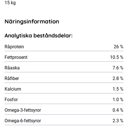
15 kg
Näringsinformation
Analytiska beståndsdelar:
Råprotein
26 %
Fettprosent
10.5 %
Råaska
7.6 %
Råfiber
2.8 %
Kalcium
1.5 %
Fosfor
1.0 %
Omega-3-fettsyror
0.4 %
Omega-6-fettsyror
2.3 %