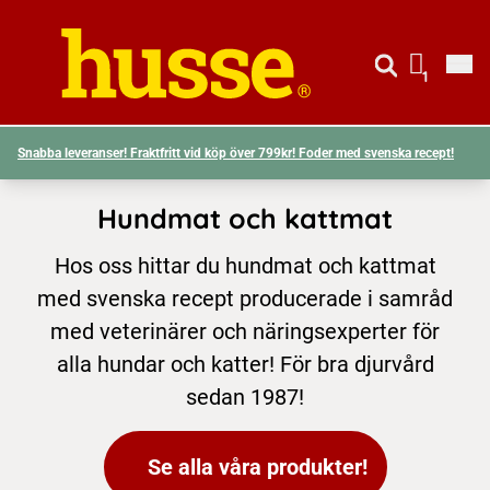
Gå till si
Husse logotyp
1
Visa d
Snabba leveranser! Fraktfritt vid köp över 799kr! Foder med svenska recept!
Hundmat och kattmat
Hos oss hittar du hundmat och kattmat
med svenska recept producerade i samråd
med veterinärer och näringsexperter för
alla hundar och katter! För bra djurvård
sedan 1987!
Se alla våra produkter!