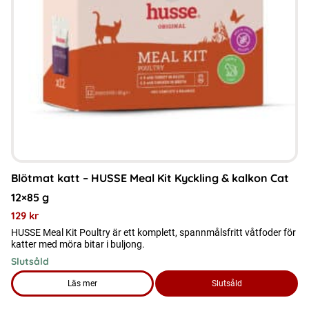
Blötmat katt – HUSSE Meal Kit Kyckling & kalkon Cat
12×85 g
129
kr
HUSSE Meal Kit Poultry är ett komplett, spannmålsfritt våtfoder för
katter med möra bitar i buljong.
Slutsåld
Läs mer
Slutsåld
om produkten Blötmat katt – HUSSE Meal Kit Kyckling & kal