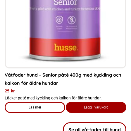
olika
alternativen
kan
väljas
på
produktsidan
Våtfoder hund – Senior pâté 400g med kyckling och
kalkon för äldre hundar
25
kr
Läcker paté med kyckling och kalkon för äldre hundar.
Läs mer
Lägg i varukorg
om produkten Våtfoder hund – Senior pâté 400g med kyckling
Se all våtfoder till hund