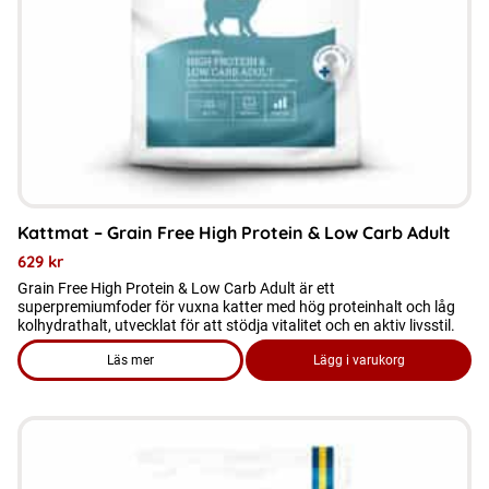
alternativen
kan
väljas
på
produktsidan
Kattmat – Grain Free High Protein & Low Carb Adult
629
kr
Grain Free High Protein & Low Carb Adult är ett
superpremiumfoder för vuxna katter med hög proteinhalt och låg
kolhydrathalt, utvecklat för att stödja vitalitet och en aktiv livsstil.
Läs mer
Lägg i varukorg
om produkten Kattmat – Grain Free High Protein & Low Carb
Den
här