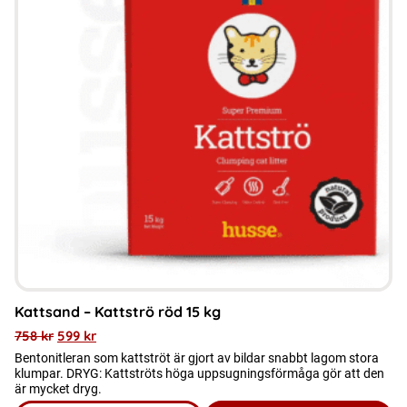
har
flera
varianter.
De
olika
alternativen
kan
väljas
på
produktsidan
Kattsand – Kattströ röd 15 kg
758
kr
599
kr
Bentonitleran som kattströt är gjort av bildar snabbt lagom stora
klumpar. DRYG: Kattströts höga uppsugningsförmåga gör att den
är mycket dryg.