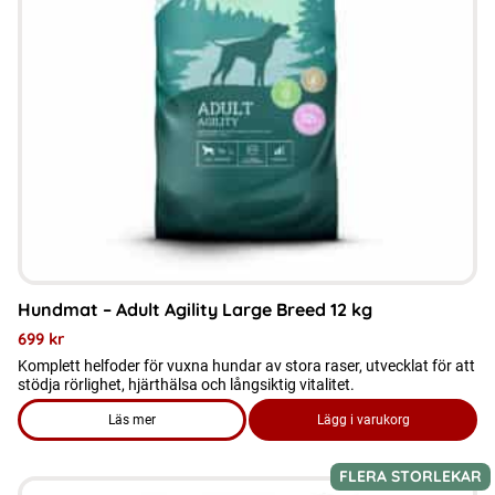
Hundmat – Adult Agility Large Breed 12 kg
699
kr
Komplett helfoder för vuxna hundar av stora raser, utvecklat för att
stödja rörlighet, hjärthälsa och långsiktig vitalitet.
Läs mer
Lägg i varukorg
om produkten Hundmat – Adult Agility Large Breed 12 kg
FLERA STORLEKAR
Den