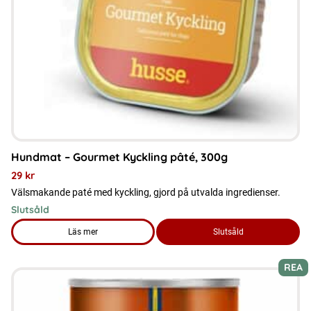
Hundmat – Gourmet Kyckling pâté, 300g
29
kr
Välsmakande paté med kyckling, gjord på utvalda ingredienser.
Slutsåld
Läs mer
Slutsåld
om produkten Hundmat – Gourmet Kyckling pâté, 300g
REA
Den
här