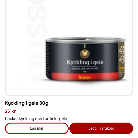
flera
varianter.
De
olika
alternativen
kan
väljas
på
produktsidan
Kyckling i gelé 80g
25
kr
Läcker kyckling och tonfisk i gelé.
Läs mer
Lägg i varukorg
om produkten Kyckling i gelé 80g