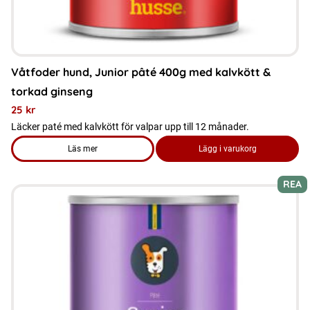
produktsidan
Våtfoder hund, Junior pâté 400g med kalvkött &
torkad ginseng
25
kr
Läcker paté med kalvkött för valpar upp till 12 månader.
Läs mer
Lägg i varukorg
om produkten Våtfoder hund, Junior pâté 400g med kalvkött
REA
Den
här
produkten
har
flera
varianter.
De