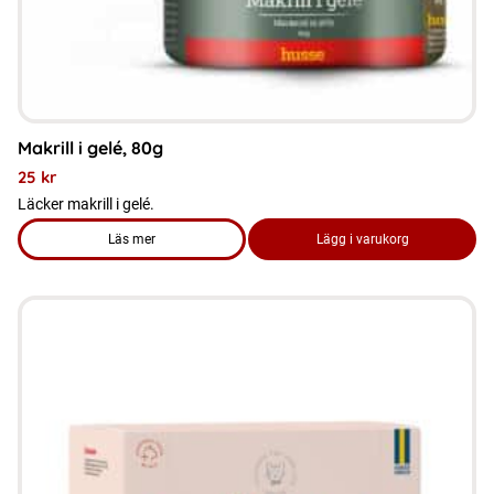
på
produktsidan
Makrill i gelé, 80g
25
kr
Läcker makrill i gelé.
Läs mer
Lägg i varukorg
om produkten Makrill i gelé, 80g