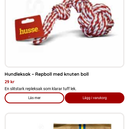
Hundleksak – Repboll med knuten boll
29
kr
En slitstark repleksak som klarar tuff lek.
Läs mer
Lägg i varukorg
om produkten Hundleksak – Repboll med knuten boll