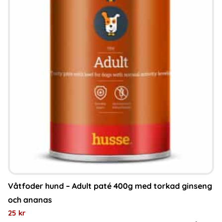
produkten
har
flera
varianter.
De
olika
alternativen
kan
väljas
på
produktsidan
Våtfoder hund – Adult paté 400g med torkad ginseng
och ananas
25
kr