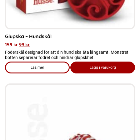
produktsidan
Glupska – Hundskål
159
kr
99
kr
Foderskål designad för att din hund ska äta långsamt. Mönstret i
botten separerar fodret och hindrar glupskhet.
Läs mer
Lägg i varukorg
om produkten Glupska – Hundskål