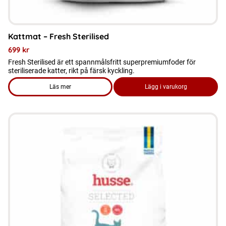
Kattmat – Fresh Sterilised
699
kr
Fresh Sterilised är ett spannmålsfritt superpremiumfoder för
steriliserade katter, rikt på färsk kyckling.
Läs mer
Lägg i varukorg
om produkten Kattmat – Fresh Sterilised
Den
här
produkten
har
flera
varianter.
De
olika