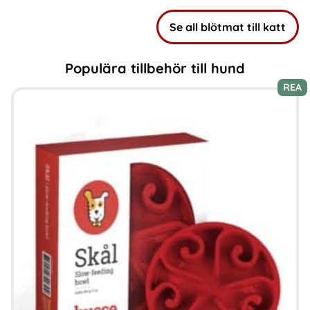
Se all blötmat till katt
Populära tillbehör till hund
REA
Den
här
produkten
har
flera
varianter.
De
olika
alternativen
kan
väljas
på