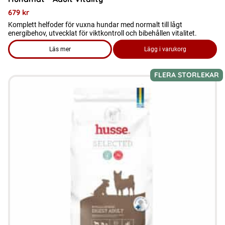
679
kr
Komplett helfoder för vuxna hundar med normalt till lågt
energibehov, utvecklat för viktkontroll och bibehållen vitalitet.
Läs mer
Lägg i varukorg
om produkten Hundmat – Adult Vitality
FLERA STORLEKAR
Den
här
produkten
har
flera
varianter.
De
olika
alternativen
kan
väljas