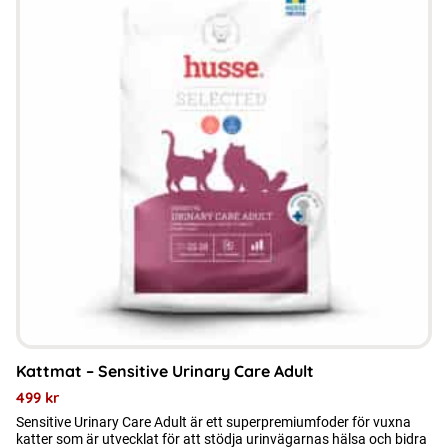
produkten
har
flera
varianter.
De
olika
alternativen
kan
väljas
på
produktsidan
Kattmat – Sensitive Urinary Care Adult
499
kr
Sensitive Urinary Care Adult är ett superpremiumfoder för vuxna
katter som är utvecklat för att stödja urinvägarnas hälsa och bidra