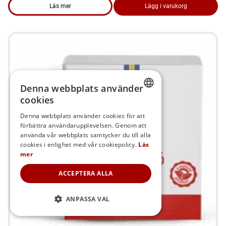
Läs mer
Lägg i varukorg
om produkten Kattsand – Kattströ röd 15 kg
Denna webbplats använder
cookies
SWEDISH
Denna webbplats använder cookies för att
förbättra användarupplevelsen. Genom att
FINNISH
använda vår webbplats samtycker du till alla
DANISH
cookies i enlighet med vår cookiepolicy.
Läs
mer
NORWEGIAN
ACCEPTERA ALLA
ANPASSA VAL