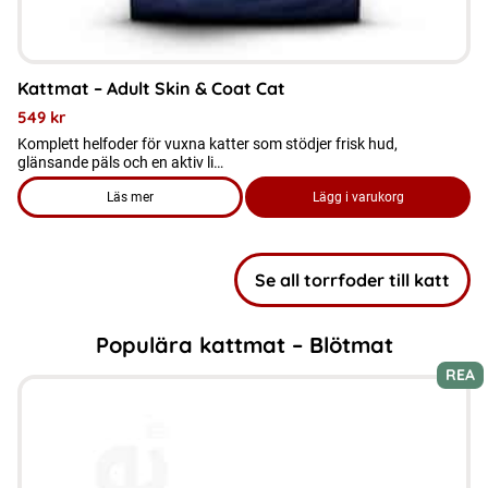
Kattmat – Adult Skin & Coat Cat
549
kr
Komplett helfoder för vuxna katter som stödjer frisk hud,
glänsande päls och en aktiv li…
Läs mer
Lägg i varukorg
om produkten Kattmat – Adult Skin & Coat Cat
Se all torrfoder till katt
Populära kattmat – Blötmat
REA
Den
här
produkten
har