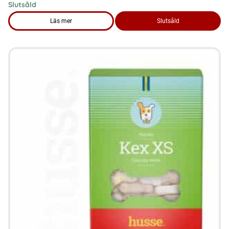
Slutsåld
Läs mer
Slutsåld
om produkten Hundgodis – Bravo 150g, glutenfritt snacks 