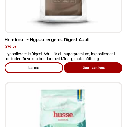
på
produktsidan
Hundmat – Hypoallergenic Digest Adult
979
kr
Hypoallergenic Digest Adult är ett superpremium, hypoallergent
torrfoder för vuxna hundar med känslig matsmältning.
Läs mer
Lägg i varukorg
om produkten Hundmat – Hypoallergenic Digest Adult