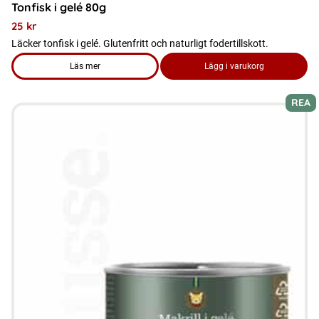
Tonfisk i gelé 80g
25
kr
Läcker tonfisk i gelé. Glutenfritt och naturligt fodertillskott.
Läs mer
Lägg i varukorg
om produkten Tonfisk i gelé 80g
REA
Den
här
produkten
har
flera
varianter.
De
olika
alternativen
kan
väljas