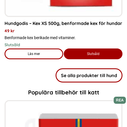
Hundgodis – Kex XS 500g, benformade kex för hundar
49
kr
Benformade kex berikade med vitaminer.
Slutsåld
Läs mer
Slutsåld
om produkten Hundgodis – Kex XS 500g, benformade kex fö
Se alla produkter till hund
Populära tillbehör till katt
REA
Den
här
produkten